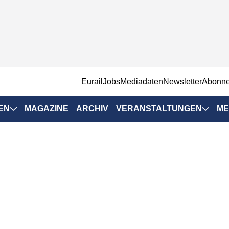
EurailJobs
Mediadaten
Newsletter
Abonn
EN
MAGAZINE
ARCHIV
VERANSTALTUNGEN
ME
Eurailpress-
Veranstaltungen
Rad-Schiene Tagung
 Positionen
IRSA 2025
n & Märkte
Branchentermine
ervices