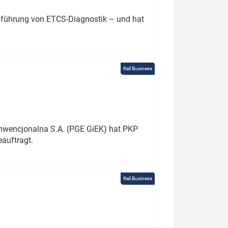
chführung von ETCS-Diagnostik – und hat
Rail Business
onwencjonalna S.A. (PGE GiEK) hat PKP
auftragt.
Rail Business