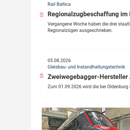
Rail Baltica
Politik
Fahrzeuge
Regionalzugbeschaffung im B
Verbände: Wer spricht für
Infrastrukt
Vergangene Woche haben die drei staatli
wen?
Regionalzügen ausgeschrieben.
ÖPNV
Marktplatz: Wer macht was?
Start-Up-Check
05.08.2026
Thema des Monats
Gleisbau- und Instandhaltungstechnik
Dossier: Generalsanierung
Zweiwegebagger-Hersteller A
Dossier: ETCS
Zum 01.09.2026 wird die bei Oldenburg 
Dossier:
Stellwerksbesetzung