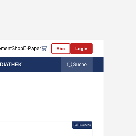
ement
Shop
E-Paper
Abo
Login
Suche
DIATHEK
Rail Business