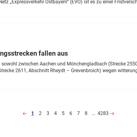
Netz „Expressverkehr Ostbayern“ (EVO) ist es zu einer Fristver
ngsstrecken fallen aus
 es sowohl zwischen Aachen und Mönchengladbach (Strecke 2550,
recke 2611, Abschnitt Rheydt – Grevenbroich) wegen witterun
1
2
3
4
5
6
7
8
…
4283