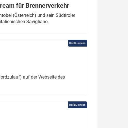
tream für Brennerverkehr
obel (Österreich) und sein Südtiroler
italienischen Savigliano.
Rail Business
ordzulauf) auf der Webseite des
Rail Business