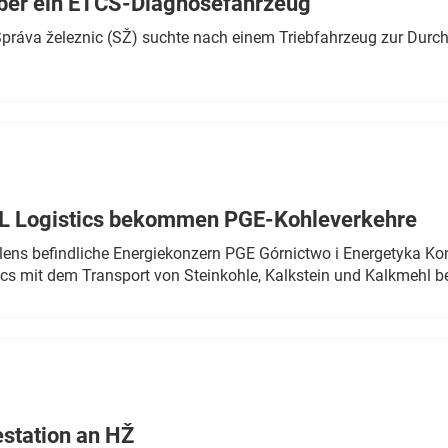
ber ein ETCS-Diagnosefahrzeug
r Správa železnic (SŽ) suchte nach einem Triebfahrzeug zur Dur
TL Logistics bekommen PGE-Kohleverkehre
olens befindliche Energiekonzern PGE Górnictwo i Energetyka K
cs mit dem Transport von Steinkohle, Kalkstein und Kalkmehl be
estation an HŽ