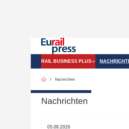
RAIL BUSINESS PLUS
NACHRICHT
Organigramme
Politik
Nachrichten
SGV-Marktdaten
Recht
SPNV-Marktdaten
Personen &
Nachrichten
Bilanzen
Unternehme
Recht
Betrieb & S
05.08.2026