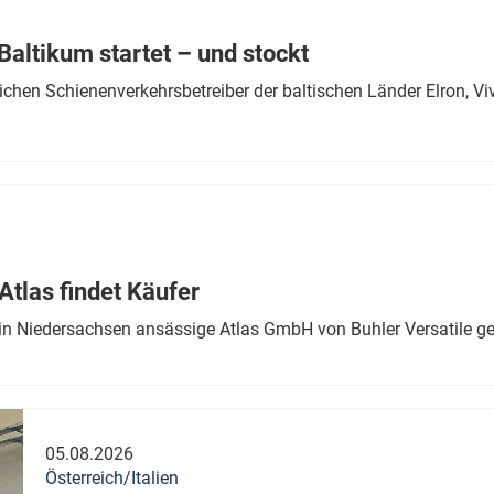
Eurailpress Career Boost
 & Komponenten
altikum startet – und stockt
ur & Ausrüstung
chen Schienenverkehrsbetreiber der baltischen Länder Elron, V
tlas findet Käufer
in Niedersachsen ansässige Atlas GmbH von Buhler Versatile ge
05.08.2026
Österreich/Italien