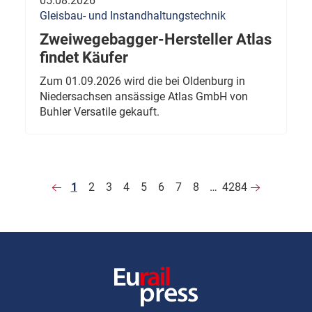
05.08.2026
Gleisbau- und Instandhaltungstechnik
Zweiwegebagger-Hersteller Atlas
findet Käufer
Zum 01.09.2026 wird die bei Oldenburg in
Niedersachsen ansässige Atlas GmbH von
Buhler Versatile gekauft.
1
2
3
4
5
6
7
8
…
4284