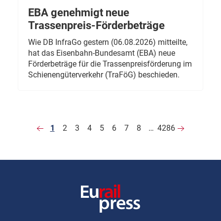
EBA genehmigt neue
Trassenpreis-Förderbeträge
Wie DB InfraGo gestern (06.08.2026) mitteilte,
hat das Eisenbahn-Bundesamt (EBA) neue
Förderbeträge für die Trassenpreisförderung im
Schienengüterverkehr (TraFöG) beschieden.
1
2
3
4
5
6
7
8
…
4286