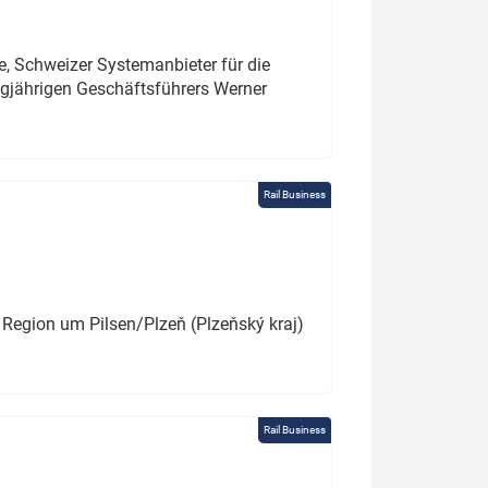
e, Schweizer Systemanbieter für die
angjährigen Geschäftsführers Werner
Rail Business
 Region um Pilsen/Plzeň (Plzeňský kraj)
Rail Business