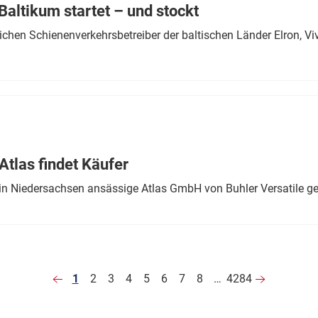
altikum startet – und stockt
chen Schienenverkehrsbetreiber der baltischen Länder Elron, V
tlas findet Käufer
in Niedersachsen ansässige Atlas GmbH von Buhler Versatile ge
1
2
3
4
5
6
7
8
…
4284