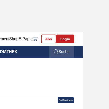
ement
Shop
E-Paper
Abo
Login
Suche
DIATHEK
Rail Business