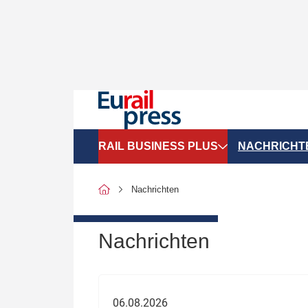
RAIL BUSINESS PLUS
NACHRICHT
Organigramme
Politik
Nachrichten
SGV-Marktdaten
Recht
SPNV-Marktdaten
Personen &
Nachrichten
Bilanzen
Unternehme
Recht
Betrieb & S
06.08.2026