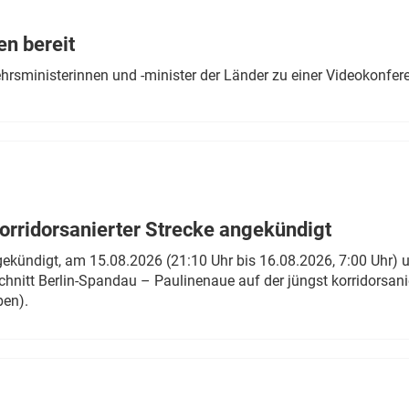
Eurailpress Career Boost
 & Komponenten
en bereit
ur & Ausrüstung
ehrsministerinnen und -minister der Länder zu einer Videokonf
rridorsanierter Strecke angekündigt
gekündigt, am 15.08.2026 (21:10 Uhr bis 16.08.2026, 7:00 Uhr) 
hnitt Berlin-Spandau – Paulinenaue auf der jüngst korridorsan
ben).