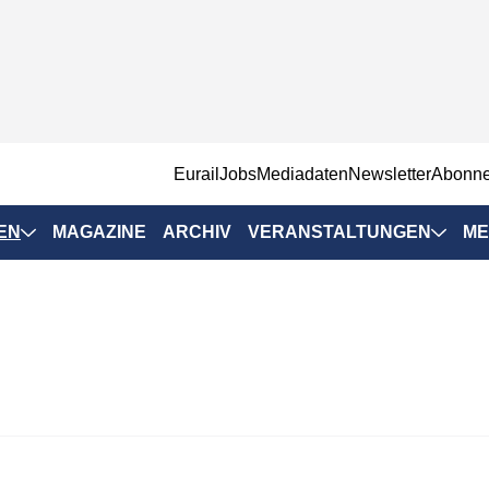
EurailJobs
Mediadaten
Newsletter
Abonn
EN
MAGAZINE
ARCHIV
VERANSTALTUNGEN
ME
Eurailpress-
Veranstaltungen
Rad-Schiene Tagung
 Positionen
IRSA 2025
n & Märkte
Branchentermine
ervices