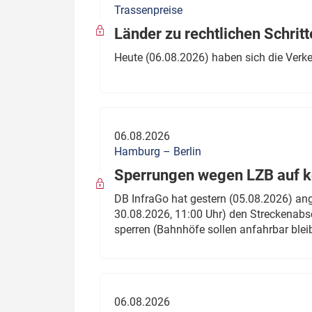
Trassenpreise
Politik
Fahrzeuge
Länder zu rechtlichen Schritt
Verbände: Wer spricht für
Infrastrukt
Heute (06.08.2026) haben sich die Verk
wen?
ÖPNV
Marktplatz: Wer macht was?
Start-Up-Check
06.08.2026
Thema des Monats
Hamburg – Berlin
Sperrungen wegen LZB auf ko
Dossier: Generalsanierung
DB InfraGo hat gestern (05.08.2026) an
Dossier: ETCS
30.08.2026, 11:00 Uhr) den Streckenabsc
sperren (Bahnhöfe sollen anfahrbar blei
Dossier:
Stellwerksbesetzung
06.08.2026