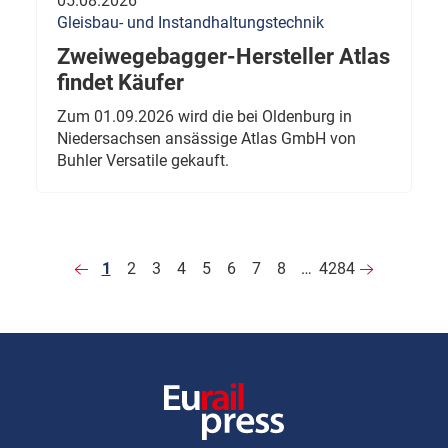
05.08.2026
Gleisbau- und Instandhaltungstechnik
Zweiwegebagger-Hersteller Atlas
findet Käufer
Zum 01.09.2026 wird die bei Oldenburg in
Niedersachsen ansässige Atlas GmbH von
Buhler Versatile gekauft.
1
2
3
4
5
6
7
8
…
4284