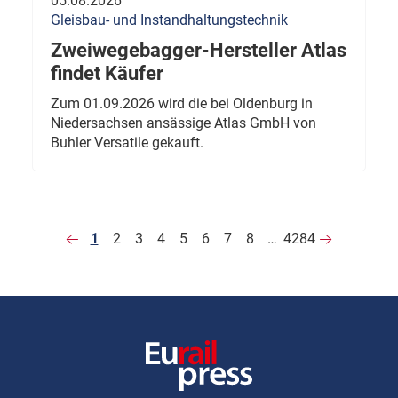
05.08.2026
Gleisbau- und Instandhaltungstechnik
Zweiwegebagger-Hersteller Atlas
findet Käufer
Zum 01.09.2026 wird die bei Oldenburg in
Niedersachsen ansässige Atlas GmbH von
Buhler Versatile gekauft.
1
2
3
4
5
6
7
8
…
4284