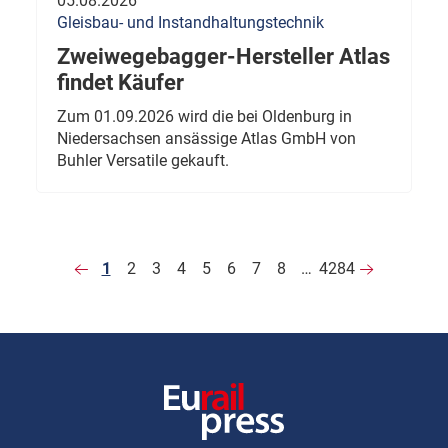
05.08.2026
Gleisbau- und Instandhaltungstechnik
Zweiwegebagger-Hersteller Atlas
findet Käufer
Zum 01.09.2026 wird die bei Oldenburg in
Niedersachsen ansässige Atlas GmbH von
Buhler Versatile gekauft.
1
2
3
4
5
6
7
8
…
4284