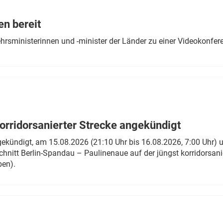
Eurailpress Career Boost
 & Komponenten
en bereit
ur & Ausrüstung
ehrsministerinnen und -minister der Länder zu einer Videokonf
rridorsanierter Strecke angekündigt
gekündigt, am 15.08.2026 (21:10 Uhr bis 16.08.2026, 7:00 Uhr) 
hnitt Berlin-Spandau – Paulinenaue auf der jüngst korridorsan
ben).