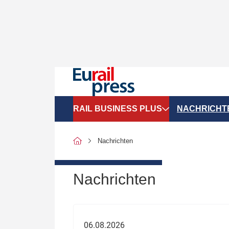
RAIL BUSINESS PLUS
NACHRICHT
Organigramme
Politik
Nachrichten
SGV-Marktdaten
Recht
SPNV-Marktdaten
Personen &
Nachrichten
Bilanzen
Unternehme
Recht
Betrieb & S
06.08.2026