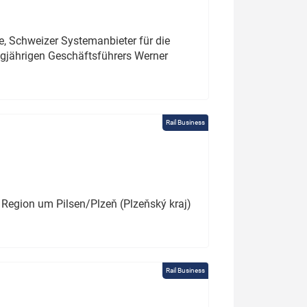
e, Schweizer Systemanbieter für die
angjährigen Geschäftsführers Werner
Rail Business
 Region um Pilsen/Plzeň (Plzeňský kraj)
Rail Business