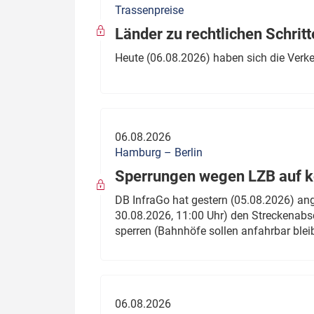
Trassenpreise
Politik
Fahrzeuge
Länder zu rechtlichen Schritt
Verbände: Wer spricht für
Infrastrukt
Heute (06.08.2026) haben sich die Verk
wen?
ÖPNV
Marktplatz: Wer macht was?
Start-Up-Check
06.08.2026
Thema des Monats
Hamburg – Berlin
Sperrungen wegen LZB auf ko
Dossier: Generalsanierung
DB InfraGo hat gestern (05.08.2026) an
Dossier: ETCS
30.08.2026, 11:00 Uhr) den Streckenabsc
sperren (Bahnhöfe sollen anfahrbar blei
Dossier:
Stellwerksbesetzung
06.08.2026