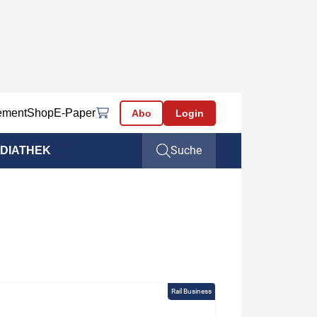
ement
Shop
E-Paper
Abo
Login
Suche
DIATHEK
Rail Business