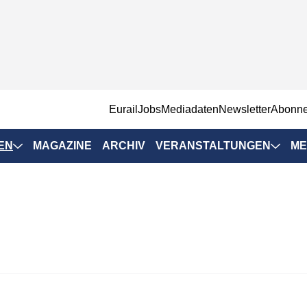
EurailJobs
Mediadaten
Newsletter
Abonn
EN
MAGAZINE
ARCHIV
VERANSTALTUNGEN
ME
Eurailpress-
Veranstaltungen
Rad-Schiene Tagung
 Positionen
IRSA 2025
n & Märkte
Branchentermine
ervices