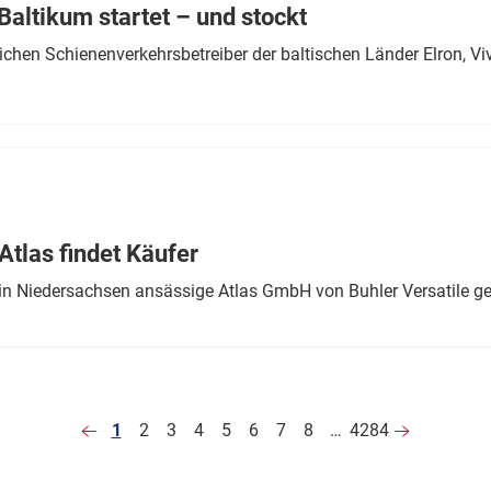
altikum startet – und stockt
chen Schienenverkehrsbetreiber der baltischen Länder Elron, V
tlas findet Käufer
in Niedersachsen ansässige Atlas GmbH von Buhler Versatile ge
1
2
3
4
5
6
7
8
…
4284