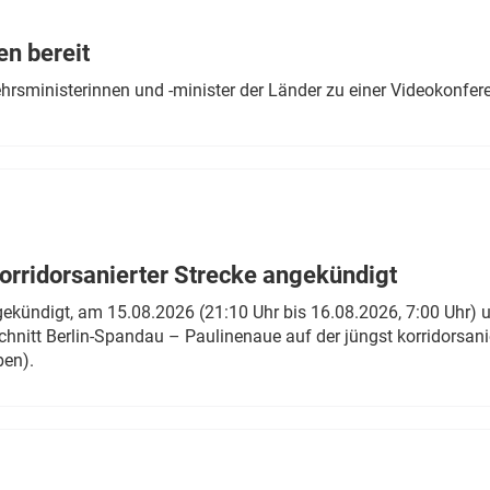
Eurailpress Career Boost
 & Komponenten
en bereit
ur & Ausrüstung
ehrsministerinnen und -minister der Länder zu einer Videokonf
rridorsanierter Strecke angekündigt
gekündigt, am 15.08.2026 (21:10 Uhr bis 16.08.2026, 7:00 Uhr) 
hnitt Berlin-Spandau – Paulinenaue auf der jüngst korridorsan
ben).