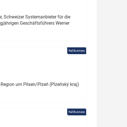
e, Schweizer Systemanbieter für die
angjährigen Geschäftsführers Werner
Rail Business
 Region um Pilsen/Plzeň (Plzeňský kraj)
Rail Business