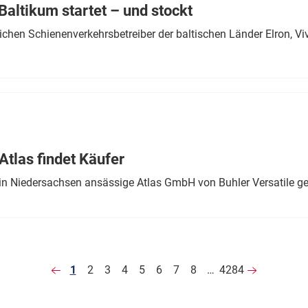
altikum startet – und stockt
chen Schienenverkehrsbetreiber der baltischen Länder Elron, V
tlas findet Käufer
in Niedersachsen ansässige Atlas GmbH von Buhler Versatile ge
1
2
3
4
5
6
7
8
…
4284