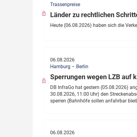
Trassenpreise
Politik
Fahrzeuge
Länder zu rechtlichen Schritt
Verbände: Wer spricht für
Infrastrukt
Heute (06.08.2026) haben sich die Verk
wen?
ÖPNV
Marktplatz: Wer macht was?
Start-Up-Check
06.08.2026
Thema des Monats
Hamburg – Berlin
Sperrungen wegen LZB auf ko
Dossier: Generalsanierung
DB InfraGo hat gestern (05.08.2026) an
Dossier: ETCS
30.08.2026, 11:00 Uhr) den Streckenabsc
sperren (Bahnhöfe sollen anfahrbar blei
Dossier:
Stellwerksbesetzung
06.08.2026