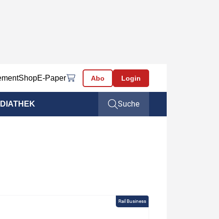
ement
Shop
E-Paper
Abo
Login
Suche
DIATHEK
Rail Business