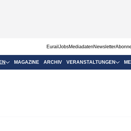
EurailJobs
Mediadaten
Newsletter
Abonn
EN
MAGAZINE
ARCHIV
VERANSTALTUNGEN
ME
Eurailpress-
Veranstaltungen
Rad-Schiene Tagung
 Positionen
IRSA 2025
n & Märkte
Branchentermine
ervices