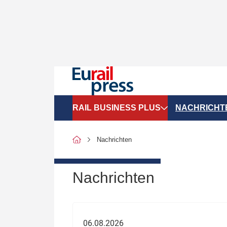
RAIL BUSINESS PLUS
NACHRICHT
Organigramme
Politik
Nachrichten
SGV-Marktdaten
Recht
SPNV-Marktdaten
Personen &
Nachrichten
Bilanzen
Unternehme
Recht
Betrieb & S
06.08.2026