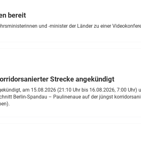
Eurailpress Career Boost
 & Komponenten
en bereit
ur & Ausrüstung
ehrsministerinnen und -minister der Länder zu einer Videokonf
rridorsanierter Strecke angekündigt
gekündigt, am 15.08.2026 (21:10 Uhr bis 16.08.2026, 7:00 Uhr) 
hnitt Berlin-Spandau – Paulinenaue auf der jüngst korridorsan
ben).