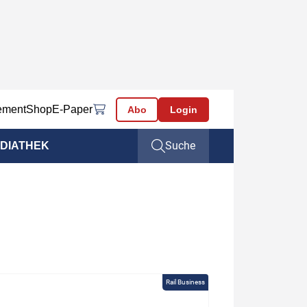
ement
Shop
E-Paper
Abo
Login
Suche
DIATHEK
Rail Business