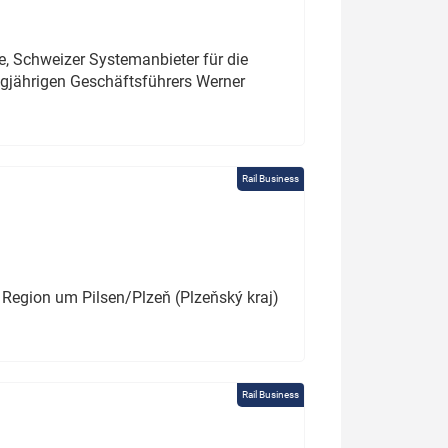
e, Schweizer Systemanbieter für die
angjährigen Geschäftsführers Werner
Rail Business
 Region um Pilsen/Plzeň (Plzeňský kraj)
Rail Business