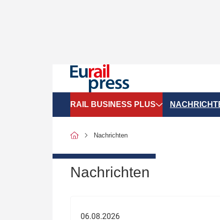
RAIL BUSINESS PLUS
NACHRICHT
Organigramme
Politik
Nachrichten
SGV-Marktdaten
Recht
SPNV-Marktdaten
Personen &
Nachrichten
Bilanzen
Unternehme
Recht
Betrieb & S
06.08.2026