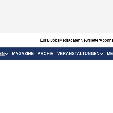
EurailJobs
Mediadaten
Newsletter
Abonn
EN
MAGAZINE
ARCHIV
VERANSTALTUNGEN
ME
Eurailpress-
Veranstaltungen
Rad-Schiene Tagung
 Positionen
IRSA 2025
n & Märkte
Branchentermine
ervices