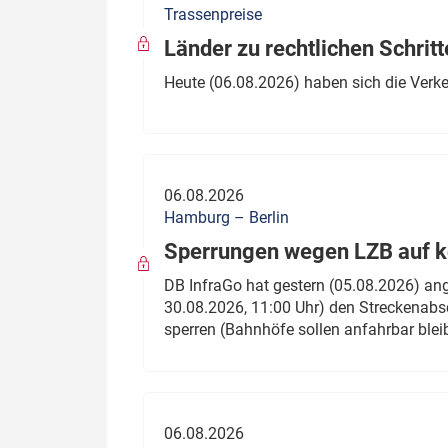
Trassenpreise
Politik
Fahrzeuge
Länder zu rechtlichen Schritt
Verbände: Wer spricht für
Infrastrukt
Heute (06.08.2026) haben sich die Verk
wen?
ÖPNV
Marktplatz: Wer macht was?
Start-Up-Check
06.08.2026
Thema des Monats
Hamburg – Berlin
Sperrungen wegen LZB auf ko
Dossier: Generalsanierung
DB InfraGo hat gestern (05.08.2026) an
Dossier: ETCS
30.08.2026, 11:00 Uhr) den Streckenabsc
sperren (Bahnhöfe sollen anfahrbar blei
Dossier:
Stellwerksbesetzung
06.08.2026