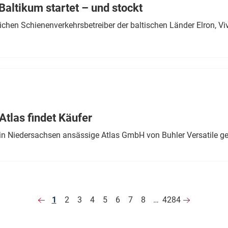
altikum startet – und stockt
chen Schienenverkehrsbetreiber der baltischen Länder Elron, V
tlas findet Käufer
in Niedersachsen ansässige Atlas GmbH von Buhler Versatile ge
1
2
3
4
5
6
7
8
…
4284