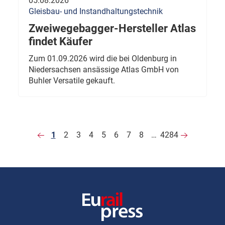
05.08.2026
Gleisbau- und Instandhaltungstechnik
Zweiwegebagger-Hersteller Atlas
findet Käufer
Zum 01.09.2026 wird die bei Oldenburg in
Niedersachsen ansässige Atlas GmbH von
Buhler Versatile gekauft.
1
2
3
4
5
6
7
8
…
4284