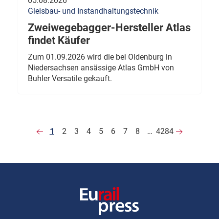
05.08.2026
Gleisbau- und Instandhaltungstechnik
Zweiwegebagger-Hersteller Atlas
findet Käufer
Zum 01.09.2026 wird die bei Oldenburg in
Niedersachsen ansässige Atlas GmbH von
Buhler Versatile gekauft.
1
2
3
4
5
6
7
8
…
4284