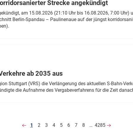
rridorsanierter Strecke angekündigt
gekündigt, am 15.08.2026 (21:10 Uhr bis 16.08.2026, 7:00 Uhr) 
hnitt Berlin-Spandau – Paulinenaue auf der jüngst korridorsan
ben).
Verkehre ab 2035 aus
n Stuttgart (VRS) die Verlängerung des aktuellen S-Bahn-Verk
ndigte die Aufnahme des Vergabeverfahrens für die Zeit danac
1
2
3
4
5
6
7
8
…
4285