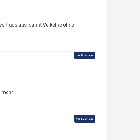
ertrags aus, damit Verkehre ohne
Rail Business
t mehr.
Rail Business