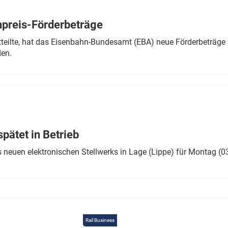
Eurailpress Career Boost
 & Komponenten
preis-Förderbeträge
ur & Ausrüstung
teilte, hat das Eisenbahn-Bundesamt (EBA) neue Förderbeträge 
den.
ätet in Betrieb
 neuen elektronischen Stellwerks in Lage (Lippe) für Montag (0
Rail Business