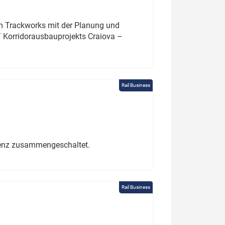
um Trackworks mit der Planung und
 Korridorausbauprojekts Craiova –
Rail Business
erenz zusammengeschaltet.
Rail Business