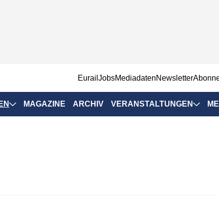
EurailJobs
Mediadaten
Newsletter
Abonn
EN
MAGAZINE
ARCHIV
VERANSTALTUNGEN
ME
Eurailpress-
Veranstaltungen
Rad-Schiene Tagung
 Positionen
IRSA 2025
n & Märkte
Branchentermine
ervices