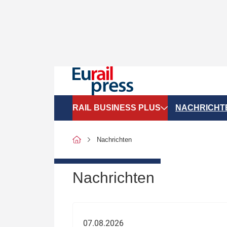
RAIL BUSINESS PLUS
NACHRICHT
Organigramme
Politik
Nachrichten
SGV-Marktdaten
Recht
SPNV-Marktdaten
Personen &
Nachrichten
Bilanzen
Unternehme
Recht
Betrieb & S
07.08.2026