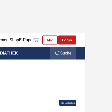
ement
Shop
E-Paper
Abo
Login
Suche
DIATHEK
Rail Business