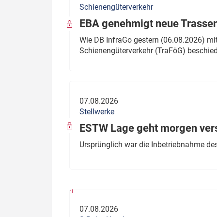
Schienengüterverkehr
Politik
Fahrzeuge
EBA genehmigt neue Trassen
Verbände: Wer spricht für
Infrastrukt
Wie DB InfraGo gestern (06.08.2026) mit
wen?
Schienengüterverkehr (TraFöG) beschie
ÖPNV
Marktplatz: Wer macht was?
Start-Up-Check
07.08.2026
Thema des Monats
Stellwerke
Dossier: Generalsanierung
ESTW Lage geht morgen versp
Dossier: ETCS
Ursprünglich war die Inbetriebnahme des
Dossier:
Stellwerksbesetzung
07.08.2026