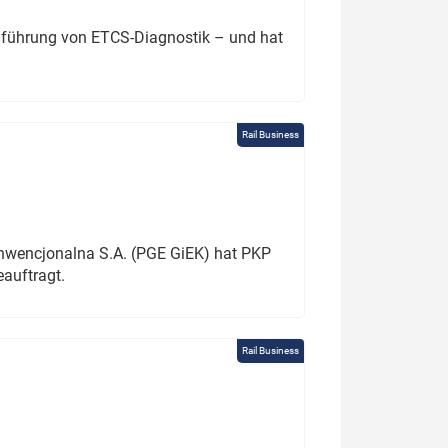
chführung von ETCS-Diagnostik – und hat
Rail Business
onwencjonalna S.A. (PGE GiEK) hat PKP
auftragt.
Rail Business