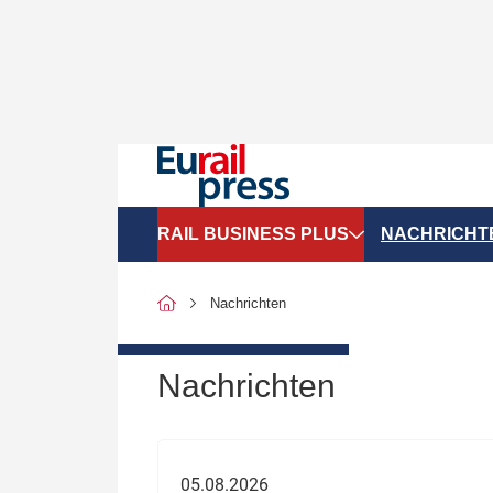
RAIL BUSINESS PLUS
NACHRICHT
Organigramme
Politik
Nachrichten
SGV-Marktdaten
Recht
SPNV-Marktdaten
Personen &
Nachrichten
Bilanzen
Unternehme
Recht
Betrieb & S
05.08.2026