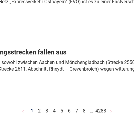
Netz „Expressverkehr Ostbayern“ (EVO) ist es zu einer Fristver
ngsstrecken fallen aus
 es sowohl zwischen Aachen und Mönchengladbach (Strecke 2550,
recke 2611, Abschnitt Rheydt – Grevenbroich) wegen witterun
1
2
3
4
5
6
7
8
…
4283