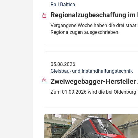
Rail Baltica
Politik
Fahrzeuge
Regionalzugbeschaffung im B
Verbände: Wer spricht für
Infrastrukt
Vergangene Woche haben die drei staatli
wen?
Regionalzügen ausgeschrieben.
ÖPNV
Marktplatz: Wer macht was?
Start-Up-Check
05.08.2026
Thema des Monats
Gleisbau- und Instandhaltungstechnik
Dossier: Generalsanierung
Zweiwegebagger-Hersteller A
Dossier: ETCS
Zum 01.09.2026 wird die bei Oldenburg 
Dossier:
Stellwerksbesetzung