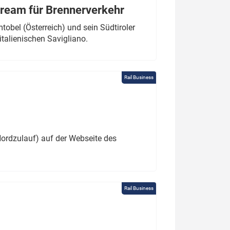
tream für Brennerverkehr
obel (Österreich) und sein Südtiroler
italienischen Savigliano.
Rail Business
ordzulauf) auf der Webseite des
Rail Business