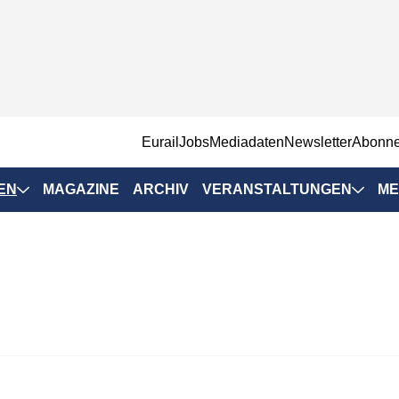
EurailJobs
Mediadaten
Newsletter
Abonn
EN
MAGAZINE
ARCHIV
VERANSTALTUNGEN
ME
Eurailpress-
Veranstaltungen
Rad-Schiene Tagung
 Positionen
IRSA 2025
n & Märkte
Branchentermine
ervices