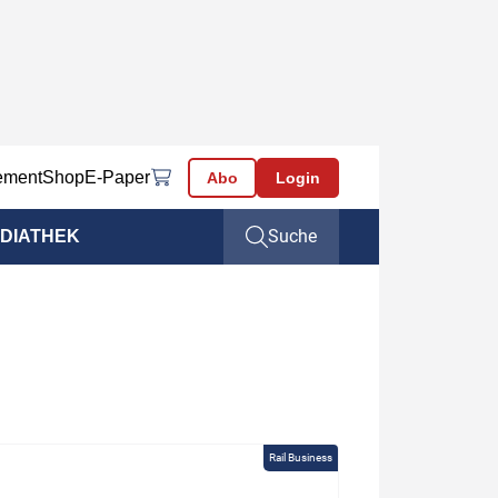
ement
Shop
E-Paper
Abo
Login
Suche
DIATHEK
Rail Business