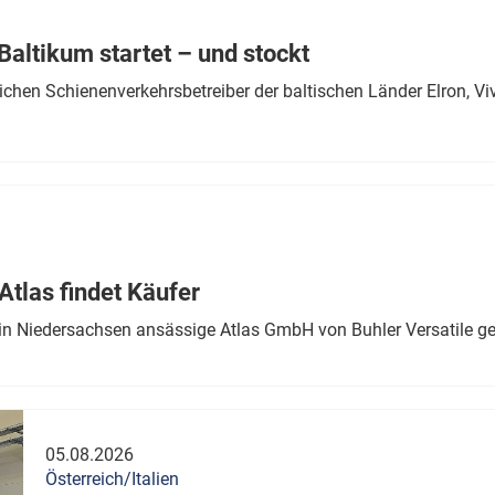
Eurailpress Career Boost
 & Komponenten
altikum startet – und stockt
ur & Ausrüstung
chen Schienenverkehrsbetreiber der baltischen Länder Elron, V
tlas findet Käufer
in Niedersachsen ansässige Atlas GmbH von Buhler Versatile ge
05.08.2026
Österreich/Italien