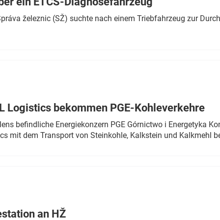
ber ein ETCS-Diagnosefahrzeug
r Správa železnic (SŽ) suchte nach einem Triebfahrzeug zur Dur
TL Logistics bekommen PGE-Kohleverkehre
olens befindliche Energiekonzern PGE Górnictwo i Energetyka K
cs mit dem Transport von Steinkohle, Kalkstein und Kalkmehl be
estation an HŽ