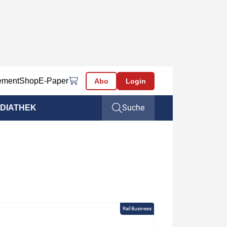
ement
Shop
E-Paper
Abo
Login
Suche
DIATHEK
Rail Business