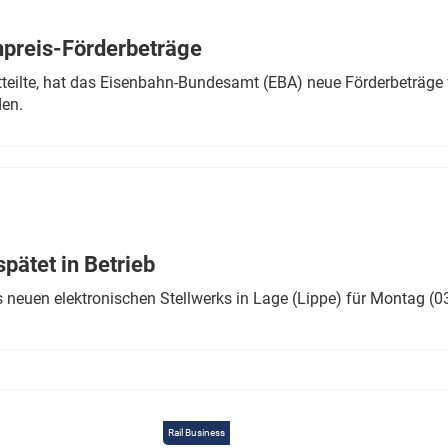
Eurailpress Career Boost
 & Komponenten
preis-Förderbeträge
ur & Ausrüstung
teilte, hat das Eisenbahn-Bundesamt (EBA) neue Förderbeträge 
den.
ätet in Betrieb
 neuen elektronischen Stellwerks in Lage (Lippe) für Montag (0
Rail Business