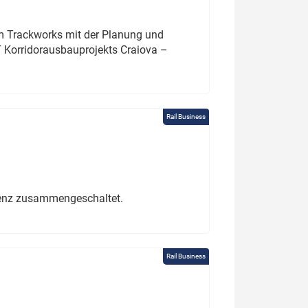
um Trackworks mit der Planung und
 Korridorausbauprojekts Craiova –
Rail Business
erenz zusammengeschaltet.
Rail Business