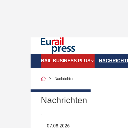
RAIL BUSINESS PLUS
NACHRICHT
Organigramme
Politik
Nachrichten
SGV-Marktdaten
Recht
SPNV-Marktdaten
Personen &
Nachrichten
Bilanzen
Unternehme
Recht
Betrieb & S
07.08.2026