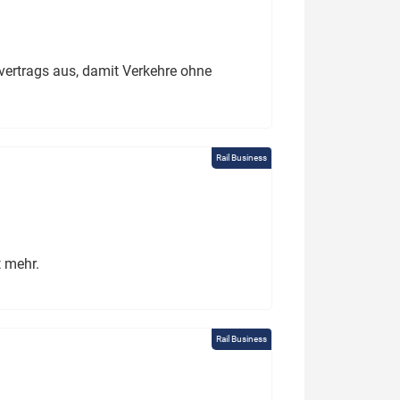
ertrags aus, damit Verkehre ohne
Rail Business
t mehr.
Rail Business