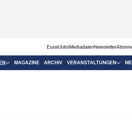
EurailJobs
Mediadaten
Newsletter
Abonn
EN
MAGAZINE
ARCHIV
VERANSTALTUNGEN
ME
Eurailpress-
Veranstaltungen
Rad-Schiene Tagung
 Positionen
IRSA 2025
n & Märkte
Branchentermine
ervices