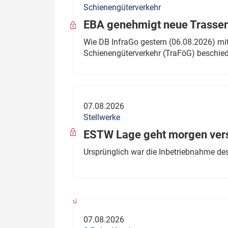
Schienengüterverkehr
Politik
Fahrzeuge
EBA genehmigt neue Trassen
Verbände: Wer spricht für
Infrastrukt
Wie DB InfraGo gestern (06.08.2026) mit
wen?
Schienengüterverkehr (TraFöG) beschie
ÖPNV
Marktplatz: Wer macht was?
Start-Up-Check
07.08.2026
Thema des Monats
Stellwerke
Dossier: Generalsanierung
ESTW Lage geht morgen versp
Dossier: ETCS
Ursprünglich war die Inbetriebnahme des
Dossier:
Stellwerksbesetzung
07.08.2026