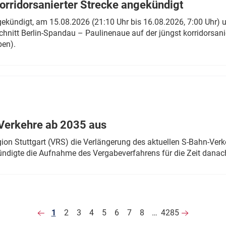
rridorsanierter Strecke angekündigt
gekündigt, am 15.08.2026 (21:10 Uhr bis 16.08.2026, 7:00 Uhr) 
hnitt Berlin-Spandau – Paulinenaue auf der jüngst korridorsan
ben).
Verkehre ab 2035 aus
n Stuttgart (VRS) die Verlängerung des aktuellen S-Bahn-Verk
ndigte die Aufnahme des Vergabeverfahrens für die Zeit danac
1
2
3
4
5
6
7
8
…
4285