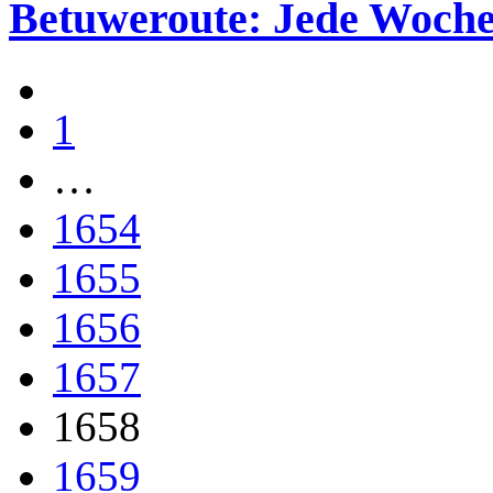
Betuweroute: Jede Woche
1
…
1654
1655
1656
1657
1658
1659