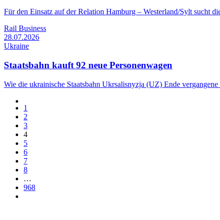
Für den Einsatz auf der Relation Hamburg – Westerland/Sylt sucht 
Rail Business
28.07.2026
Ukraine
Staatsbahn kauft 92 neue Personenwagen
Wie die ukrainische Staatsbahn Ukrsalisnyzja (UZ) Ende vergangene 
1
2
3
4
5
6
7
8
…
968