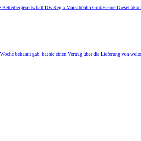
die Betreibergesellschaft DB Regio Marschbahn GmbH eine Dieselloko
Woche bekannt gab, hat sie einen Vertrag über die Lieferung von weit