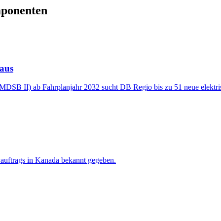
mponenten
 aus
(MDSB II) ab Fahrplanjahr 2032 sucht DB Regio bis zu 51 neue elektri
vauftrags in Kanada bekannt gegeben.