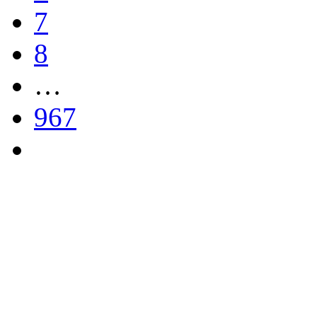
7
8
…
967