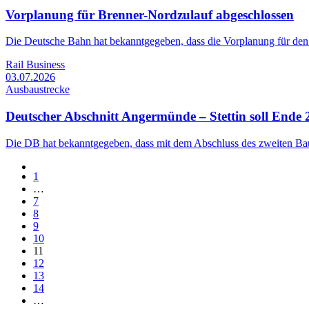
Vorplanung für Brenner-Nordzulauf abgeschlossen
Die Deutsche Bahn hat bekanntgegeben, dass die Vorplanung für den
Rail Business
03.07.2026
Ausbaustrecke
Deutscher Abschnitt Angermünde – Stettin soll Ende 
Die DB hat bekanntgegeben, dass mit dem Abschluss des zweiten Baua
1
…
7
8
9
10
11
12
13
14
…