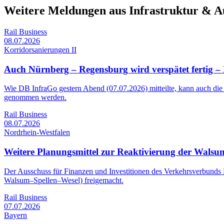
Weitere Meldungen aus Infrastruktur & A
Rail Business
08.07.2026
Korridorsanierungen II
Auch Nürnberg – Regensburg wird verspätet fertig 
Wie DB InfraGo gestern Abend (07.07.2026) mitteilte, kann auch die
genommen werden.
Rail Business
08.07.2026
Nordrhein-Westfalen
Weitere Planungsmittel zur Reaktivierung der Wals
Der Ausschuss für Finanzen und Investitionen des Verkehrsverbund
Walsum–Spellen–Wesel) freigemacht.
Rail Business
07.07.2026
Bayern