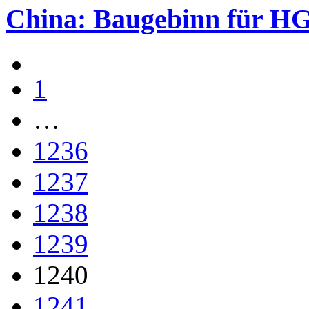
China: Baugebinn für HG
1
…
1236
1237
1238
1239
1240
1241