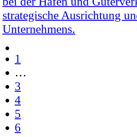
bei der Häfen und Güterve
strategische Ausrichtung u
Unternehmens.
1
…
3
4
5
6