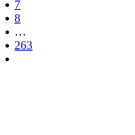
7
8
…
263