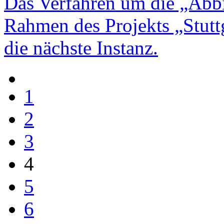
Das Verfahren um die „Abb
Rahmen des Projekts „Stuttg
die nächste Instanz.
1
2
3
4
5
6