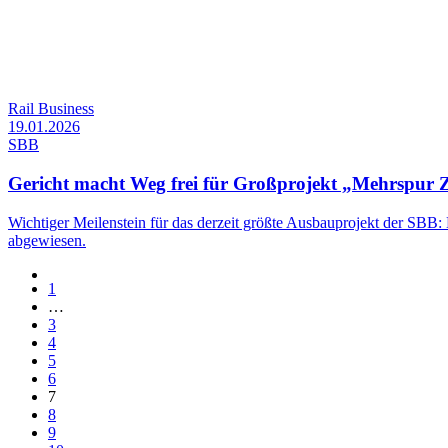
Rail Business
19.01.2026
SBB
Gericht macht Weg frei für Großprojekt „Mehrspur 
Wichtiger Meilenstein für das derzeit größte Ausbauprojekt der SB
abgewiesen.
1
…
3
4
5
6
7
8
9