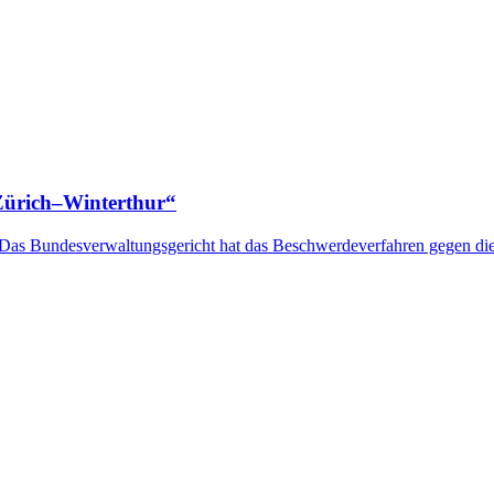
Zürich–Winterthur“
B: Das Bundesverwaltungsgericht hat das Beschwerdeverfahren gegen d