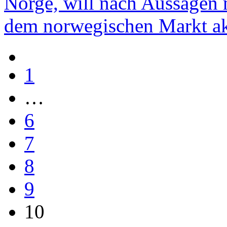
Norge, will nach Aussagen 
dem norwegischen Markt akt
1
…
6
7
8
9
10