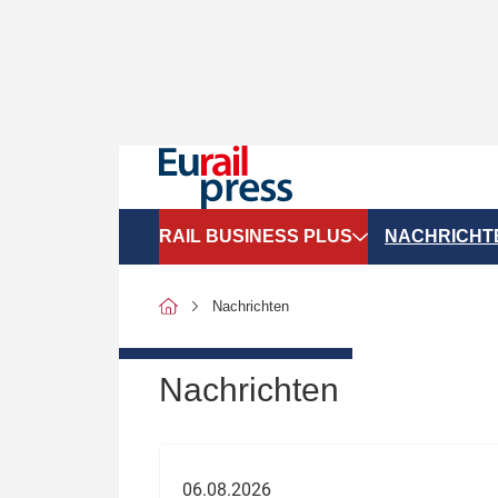
RAIL BUSINESS PLUS
NACHRICHT
Organigramme
Politik
Nachrichten
SGV-Marktdaten
Recht
SPNV-Marktdaten
Personen &
Nachrichten
Bilanzen
Unternehme
Recht
Betrieb & S
06.08.2026