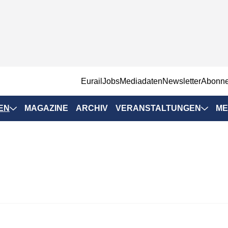
EurailJobs
Mediadaten
Newsletter
Abonn
EN
MAGAZINE
ARCHIV
VERANSTALTUNGEN
ME
Eurailpress-
Veranstaltungen
Rad-Schiene Tagung
 Positionen
IRSA 2025
n & Märkte
Branchentermine
ervices