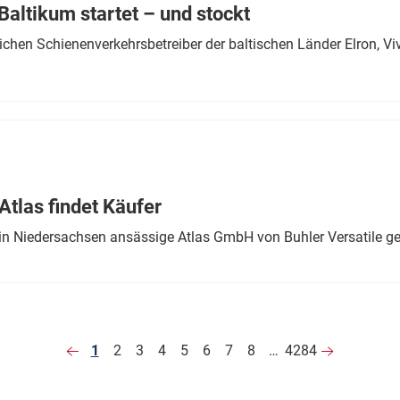
altikum startet – und stockt
chen Schienenverkehrsbetreiber der baltischen Länder Elron, V
tlas findet Käufer
in Niedersachsen ansässige Atlas GmbH von Buhler Versatile ge
1
2
3
4
5
6
7
8
…
4284