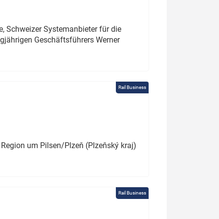
e, Schweizer Systemanbieter für die
angjährigen Geschäftsführers Werner
Rail Business
 Region um Pilsen/Plzeň (Plzeňský kraj)
Rail Business