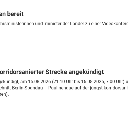
Eurailpress Career Boost
 & Komponenten
en bereit
ur & Ausrüstung
ehrsministerinnen und -minister der Länder zu einer Videokonf
rridorsanierter Strecke angekündigt
gekündigt, am 15.08.2026 (21:10 Uhr bis 16.08.2026, 7:00 Uhr) 
hnitt Berlin-Spandau – Paulinenaue auf der jüngst korridorsan
ben).