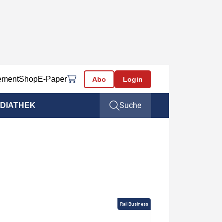
ement
Shop
E-Paper
Abo
Login
Suche
DIATHEK
Rail Business