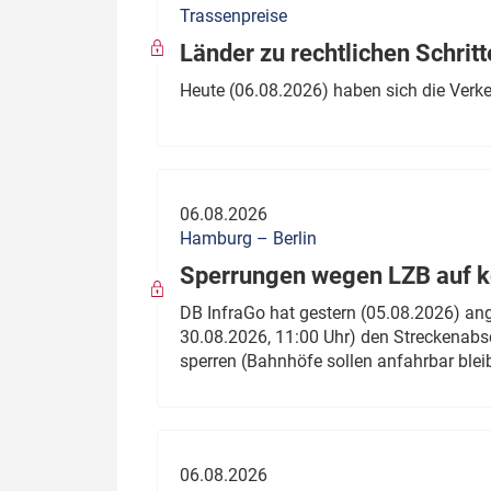
Trassenpreise
Politik
Fahrzeuge
Länder zu rechtlichen Schritt
Verbände: Wer spricht für
Infrastrukt
Heute (06.08.2026) haben sich die Verk
wen?
ÖPNV
Marktplatz: Wer macht was?
Start-Up-Check
06.08.2026
Thema des Monats
Hamburg – Berlin
Sperrungen wegen LZB auf ko
Dossier: Generalsanierung
DB InfraGo hat gestern (05.08.2026) an
Dossier: ETCS
30.08.2026, 11:00 Uhr) den Streckenabsc
sperren (Bahnhöfe sollen anfahrbar blei
Dossier:
Stellwerksbesetzung
06.08.2026