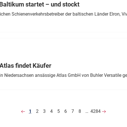
altikum startet – und stockt
chen Schienenverkehrsbetreiber der baltischen Länder Elron, V
tlas findet Käufer
in Niedersachsen ansässige Atlas GmbH von Buhler Versatile ge
1
2
3
4
5
6
7
8
…
4284