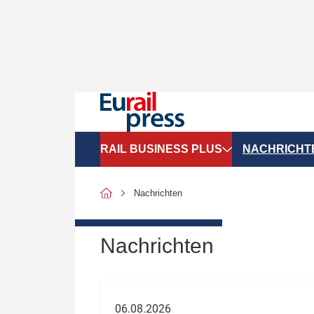
RAIL BUSINESS PLUS
NACHRICHT
Organigramme
Politik
Nachrichten
SGV-Marktdaten
Recht
SPNV-Marktdaten
Personen &
Nachrichten
Bilanzen
Unternehme
Recht
Betrieb & S
06.08.2026