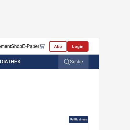
ement
Shop
E-Paper
Abo
Login
Suche
DIATHEK
Rail Business