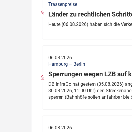
Trassenpreise
Politik
Fahrzeuge
Länder zu rechtlichen Schritt
Verbände: Wer spricht für
Infrastrukt
Heute (06.08.2026) haben sich die Verk
wen?
ÖPNV
Marktplatz: Wer macht was?
Start-Up-Check
06.08.2026
Thema des Monats
Hamburg – Berlin
Sperrungen wegen LZB auf ko
Dossier: Generalsanierung
DB InfraGo hat gestern (05.08.2026) an
Dossier: ETCS
30.08.2026, 11:00 Uhr) den Streckenabsc
sperren (Bahnhöfe sollen anfahrbar blei
Dossier:
Stellwerksbesetzung
06.08.2026