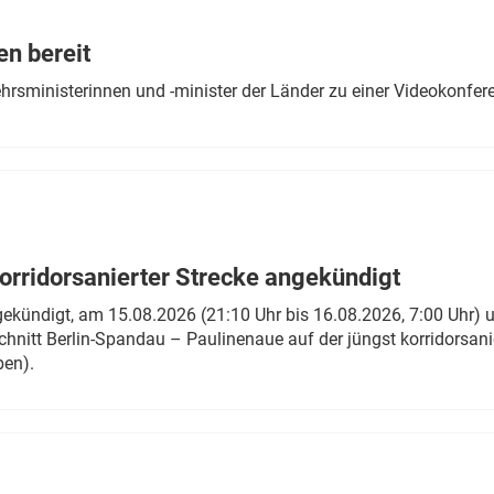
Eurailpress Career Boost
 & Komponenten
en bereit
ur & Ausrüstung
ehrsministerinnen und -minister der Länder zu einer Videokonf
rridorsanierter Strecke angekündigt
gekündigt, am 15.08.2026 (21:10 Uhr bis 16.08.2026, 7:00 Uhr) 
hnitt Berlin-Spandau – Paulinenaue auf der jüngst korridorsan
ben).