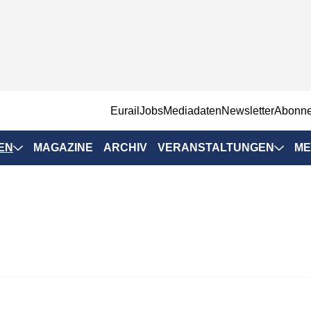
EurailJobs
Mediadaten
Newsletter
Abonn
EN
MAGAZINE
ARCHIV
VERANSTALTUNGEN
ME
Eurailpress-
Veranstaltungen
Rad-Schiene Tagung
 Positionen
IRSA 2025
n & Märkte
Branchentermine
ervices