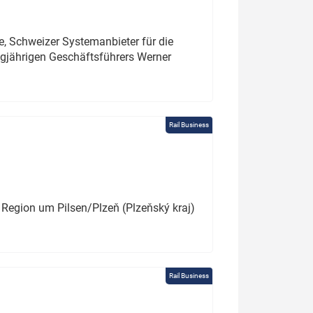
e, Schweizer Systemanbieter für die
angjährigen Geschäftsführers Werner
Rail Business
 Region um Pilsen/Plzeň (Plzeňský kraj)
Rail Business