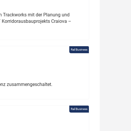
um Trackworks mit der Planung und
 Korridorausbauprojekts Craiova –
Rail Business
erenz zusammengeschaltet.
Rail Business