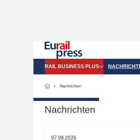
RAIL BUSINESS PLUS
NACHRICHT
Organigramme
Politik
Nachrichten
SGV-Marktdaten
Recht
SPNV-Marktdaten
Personen &
Nachrichten
Bilanzen
Unternehme
Recht
Betrieb & S
07.08.2026