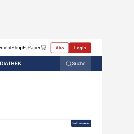
ement
Shop
E-Paper
Abo
Login
Suche
DIATHEK
Rail Business