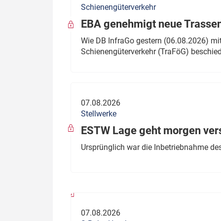
Schienengüterverkehr
Politik
Fahrzeuge
EBA genehmigt neue Trassen
Verbände: Wer spricht für
Infrastrukt
Wie DB InfraGo gestern (06.08.2026) mit
wen?
Schienengüterverkehr (TraFöG) beschie
ÖPNV
Marktplatz: Wer macht was?
Start-Up-Check
07.08.2026
Thema des Monats
Stellwerke
Dossier: Generalsanierung
ESTW Lage geht morgen versp
Dossier: ETCS
Ursprünglich war die Inbetriebnahme des
Dossier:
Stellwerksbesetzung
07.08.2026