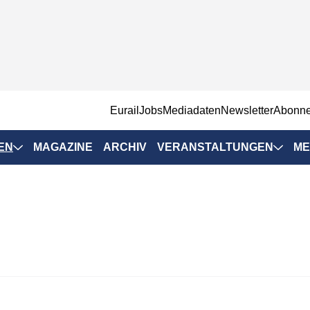
EurailJobs
Mediadaten
Newsletter
Abonn
EN
MAGAZINE
ARCHIV
VERANSTALTUNGEN
ME
Eurailpress-
Veranstaltungen
Rad-Schiene Tagung
 Positionen
IRSA 2025
n & Märkte
Branchentermine
ervices