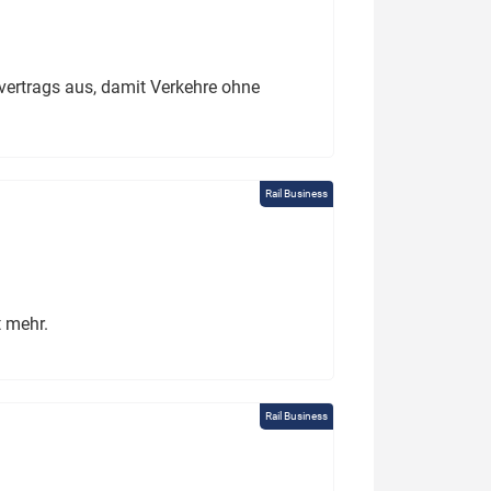
ertrags aus, damit Verkehre ohne
Rail Business
t mehr.
Rail Business