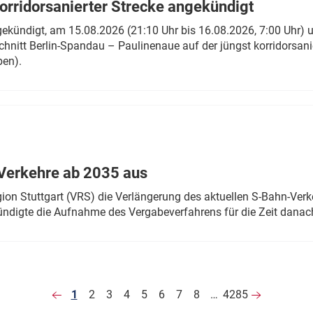
rridorsanierter Strecke angekündigt
gekündigt, am 15.08.2026 (21:10 Uhr bis 16.08.2026, 7:00 Uhr) 
hnitt Berlin-Spandau – Paulinenaue auf der jüngst korridorsan
ben).
Verkehre ab 2035 aus
n Stuttgart (VRS) die Verlängerung des aktuellen S-Bahn-Verk
ndigte die Aufnahme des Vergabeverfahrens für die Zeit danac
1
2
3
4
5
6
7
8
…
4285