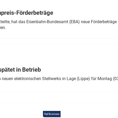
Eurailpress Career Boost
 & Komponenten
preis-Förderbeträge
ur & Ausrüstung
teilte, hat das Eisenbahn-Bundesamt (EBA) neue Förderbeträge 
den.
ätet in Betrieb
 neuen elektronischen Stellwerks in Lage (Lippe) für Montag (0
Rail Business