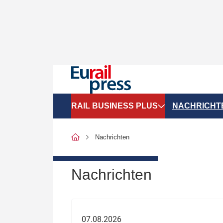
RAIL BUSINESS PLUS
NACHRICHT
Organigramme
Politik
Nachrichten
SGV-Marktdaten
Recht
SPNV-Marktdaten
Personen &
Nachrichten
Bilanzen
Unternehme
Recht
Betrieb & S
07.08.2026