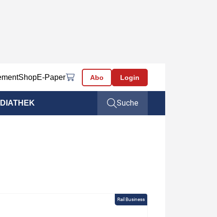
ement
Shop
E-Paper
Abo
Login
Suche
DIATHEK
Rail Business