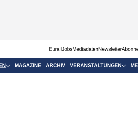
EurailJobs
Mediadaten
Newsletter
Abonn
EN
MAGAZINE
ARCHIV
VERANSTALTUNGEN
ME
Eurailpress-
Veranstaltungen
Rad-Schiene Tagung
 Positionen
IRSA 2025
n & Märkte
Branchentermine
ervices