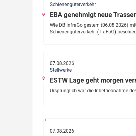
Schienengüterverkehr
Politik
Fahrzeuge
EBA genehmigt neue Trassen
Verbände: Wer spricht für
Infrastrukt
Wie DB InfraGo gestern (06.08.2026) mit
wen?
Schienengüterverkehr (TraFöG) beschie
ÖPNV
Marktplatz: Wer macht was?
Start-Up-Check
07.08.2026
Thema des Monats
Stellwerke
Dossier: Generalsanierung
ESTW Lage geht morgen versp
Dossier: ETCS
Ursprünglich war die Inbetriebnahme des
Dossier:
Stellwerksbesetzung
07.08.2026