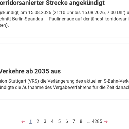
rridorsanierter Strecke angekündigt
gekündigt, am 15.08.2026 (21:10 Uhr bis 16.08.2026, 7:00 Uhr) 
hnitt Berlin-Spandau – Paulinenaue auf der jüngst korridorsan
ben).
Verkehre ab 2035 aus
n Stuttgart (VRS) die Verlängerung des aktuellen S-Bahn-Verk
ndigte die Aufnahme des Vergabeverfahrens für die Zeit danac
1
2
3
4
5
6
7
8
…
4285