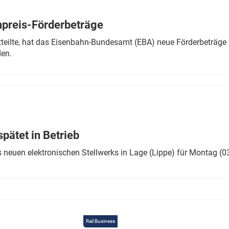
Eurailpress Career Boost
 & Komponenten
preis-Förderbeträge
ur & Ausrüstung
teilte, hat das Eisenbahn-Bundesamt (EBA) neue Förderbeträge 
den.
ätet in Betrieb
 neuen elektronischen Stellwerks in Lage (Lippe) für Montag (0
Rail Business