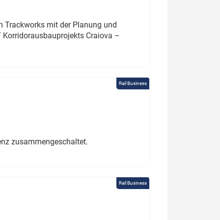
um Trackworks mit der Planung und
 Korridorausbauprojekts Craiova –
Rail Business
erenz zusammengeschaltet.
Rail Business