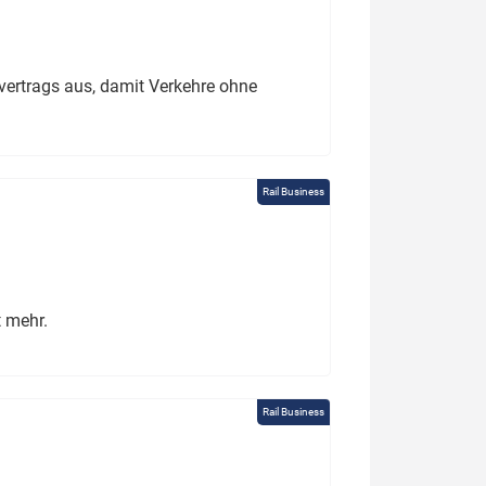
ertrags aus, damit Verkehre ohne
Rail Business
t mehr.
Rail Business