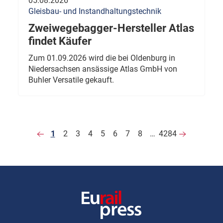
05.08.2026
Gleisbau- und Instandhaltungstechnik
Zweiwegebagger-Hersteller Atlas
findet Käufer
Zum 01.09.2026 wird die bei Oldenburg in
Niedersachsen ansässige Atlas GmbH von
Buhler Versatile gekauft.
1
2
3
4
5
6
7
8
…
4284