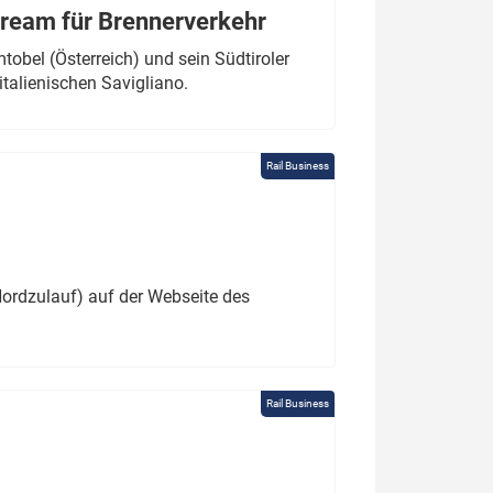
tream für Brennerverkehr
obel (Österreich) und sein Südtiroler
italienischen Savigliano.
Rail Business
ordzulauf) auf der Webseite des
Rail Business