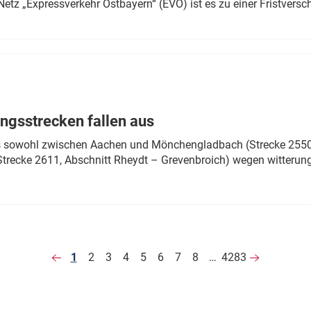
Netz „Expressverkehr Ostbayern“ (EVO) ist es zu einer Fristver
ngsstrecken fallen aus
 es sowohl zwischen Aachen und Mönchengladbach (Strecke 2550,
recke 2611, Abschnitt Rheydt – Grevenbroich) wegen witterun
1
2
3
4
5
6
7
8
…
4283