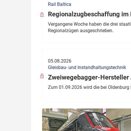
Rail Baltica
Politik
Fahrzeuge
Regionalzugbeschaffung im B
Verbände: Wer spricht für
Infrastrukt
Vergangene Woche haben die drei staatli
wen?
Regionalzügen ausgeschrieben.
ÖPNV
Marktplatz: Wer macht was?
Start-Up-Check
05.08.2026
Thema des Monats
Gleisbau- und Instandhaltungstechnik
Dossier: Generalsanierung
Zweiwegebagger-Hersteller A
Dossier: ETCS
Zum 01.09.2026 wird die bei Oldenburg 
Dossier:
Stellwerksbesetzung