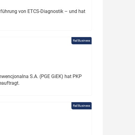
chführung von ETCS-Diagnostik – und hat
Rail Business
onwencjonalna S.A. (PGE GiEK) hat PKP
auftragt.
Rail Business