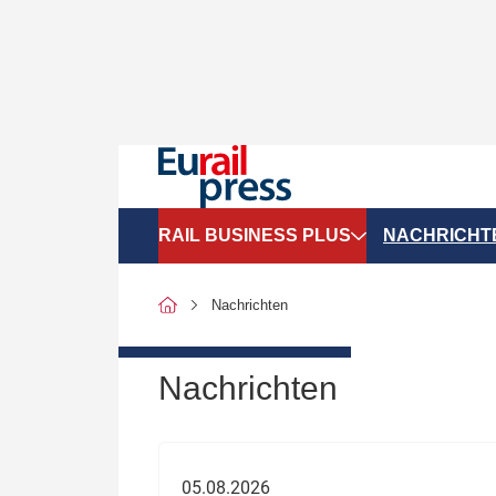
RAIL BUSINESS PLUS
NACHRICHT
Organigramme
Politik
Nachrichten
SGV-Marktdaten
Recht
SPNV-Marktdaten
Personen &
Nachrichten
Bilanzen
Unternehme
Recht
Betrieb & S
05.08.2026