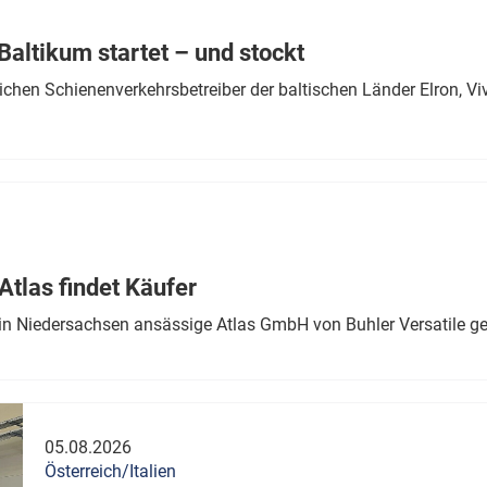
Eurailpress Career Boost
 & Komponenten
altikum startet – und stockt
ur & Ausrüstung
chen Schienenverkehrsbetreiber der baltischen Länder Elron, V
tlas findet Käufer
in Niedersachsen ansässige Atlas GmbH von Buhler Versatile ge
05.08.2026
Österreich/Italien