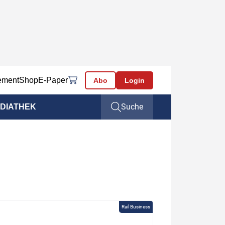
ement
Shop
E-Paper
Abo
Login
Suche
DIATHEK
Rail Business