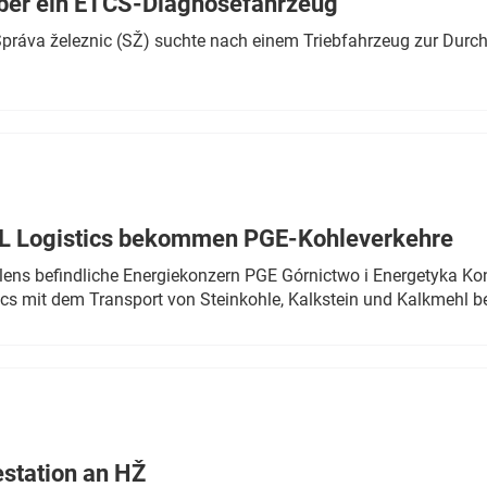
ber ein ETCS-Diagnosefahrzeug
r Správa železnic (SŽ) suchte nach einem Triebfahrzeug zur Dur
TL Logistics bekommen PGE-Kohleverkehre
olens befindliche Energiekonzern PGE Górnictwo i Energetyka K
cs mit dem Transport von Steinkohle, Kalkstein und Kalkmehl be
estation an HŽ