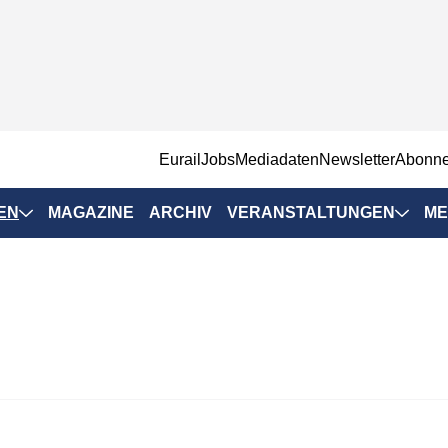
EurailJobs
Mediadaten
Newsletter
Abonn
EN
MAGAZINE
ARCHIV
VERANSTALTUNGEN
ME
Eurailpress-
Veranstaltungen
Rad-Schiene Tagung
 Positionen
IRSA 2025
n & Märkte
Branchentermine
ervices