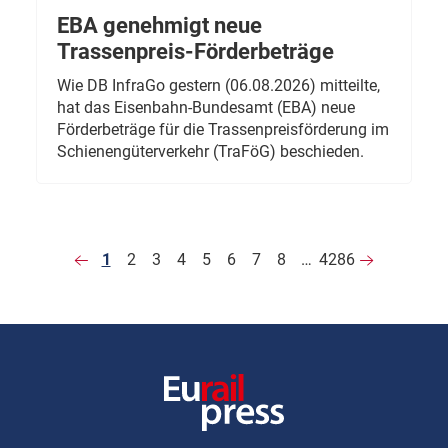
EBA genehmigt neue
Trassenpreis-Förderbeträge
Wie DB InfraGo gestern (06.08.2026) mitteilte,
hat das Eisenbahn-Bundesamt (EBA) neue
Förderbeträge für die Trassenpreisförderung im
Schienengüterverkehr (TraFöG) beschieden.
1
2
3
4
5
6
7
8
…
4286