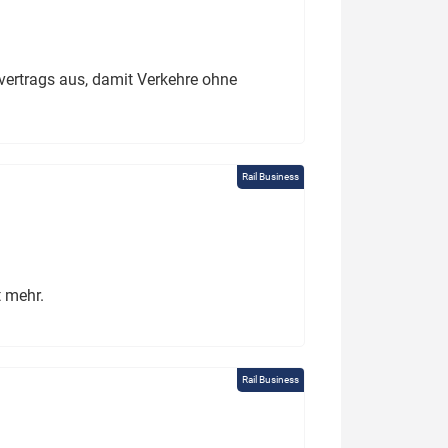
ertrags aus, damit Verkehre ohne
Rail Business
t mehr.
Rail Business