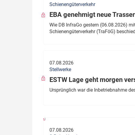
Schienengüterverkehr
Politik
Fahrzeuge
EBA genehmigt neue Trassen
Verbände: Wer spricht für
Infrastrukt
Wie DB InfraGo gestern (06.08.2026) mit
wen?
Schienengüterverkehr (TraFöG) beschie
ÖPNV
Marktplatz: Wer macht was?
Start-Up-Check
07.08.2026
Thema des Monats
Stellwerke
Dossier: Generalsanierung
ESTW Lage geht morgen versp
Dossier: ETCS
Ursprünglich war die Inbetriebnahme des
Dossier:
Stellwerksbesetzung
07.08.2026