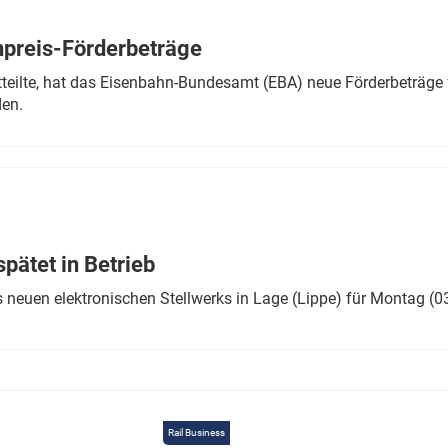
Eurailpress Career Boost
 & Komponenten
preis-Förderbeträge
ur & Ausrüstung
teilte, hat das Eisenbahn-Bundesamt (EBA) neue Förderbeträge 
den.
ätet in Betrieb
 neuen elektronischen Stellwerks in Lage (Lippe) für Montag (0
Rail Business