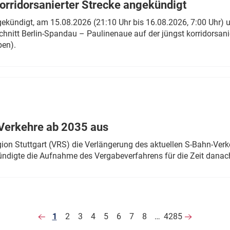
rridorsanierter Strecke angekündigt
gekündigt, am 15.08.2026 (21:10 Uhr bis 16.08.2026, 7:00 Uhr) 
hnitt Berlin-Spandau – Paulinenaue auf der jüngst korridorsan
ben).
Verkehre ab 2035 aus
n Stuttgart (VRS) die Verlängerung des aktuellen S-Bahn-Verk
ndigte die Aufnahme des Vergabeverfahrens für die Zeit danac
1
2
3
4
5
6
7
8
…
4285