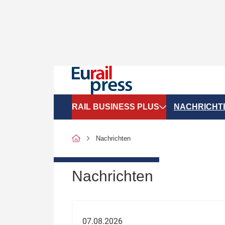
RAIL BUSINESS PLUS
NACHRICHT
Organigramme
Politik
Nachrichten
SGV-Marktdaten
Recht
SPNV-Marktdaten
Personen &
Nachrichten
Bilanzen
Unternehme
Recht
Betrieb & S
07.08.2026