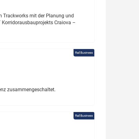
um Trackworks mit der Planung und
 Korridorausbauprojekts Craiova –
Rail Business
erenz zusammengeschaltet.
Rail Business