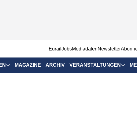
EurailJobs
Mediadaten
Newsletter
Abonn
EN
MAGAZINE
ARCHIV
VERANSTALTUNGEN
ME
Eurailpress-
Veranstaltungen
Rad-Schiene Tagung
 Positionen
IRSA 2025
n & Märkte
Branchentermine
ervices