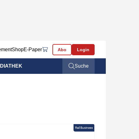
ement
Shop
E-Paper
Abo
Login
Suche
DIATHEK
Rail Business