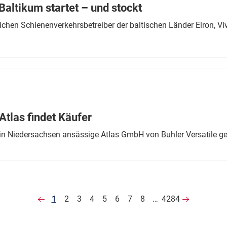
altikum startet – und stockt
chen Schienenverkehrsbetreiber der baltischen Länder Elron, V
tlas findet Käufer
in Niedersachsen ansässige Atlas GmbH von Buhler Versatile ge
1
2
3
4
5
6
7
8
…
4284