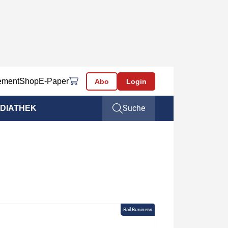
ement
Shop
E-Paper
Abo
Login
Suche
DIATHEK
Rail Business