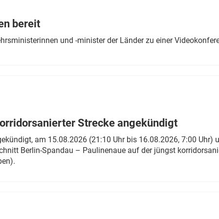
Eurailpress Career Boost
 & Komponenten
en bereit
ur & Ausrüstung
ehrsministerinnen und -minister der Länder zu einer Videokonf
rridorsanierter Strecke angekündigt
gekündigt, am 15.08.2026 (21:10 Uhr bis 16.08.2026, 7:00 Uhr) 
hnitt Berlin-Spandau – Paulinenaue auf der jüngst korridorsan
ben).