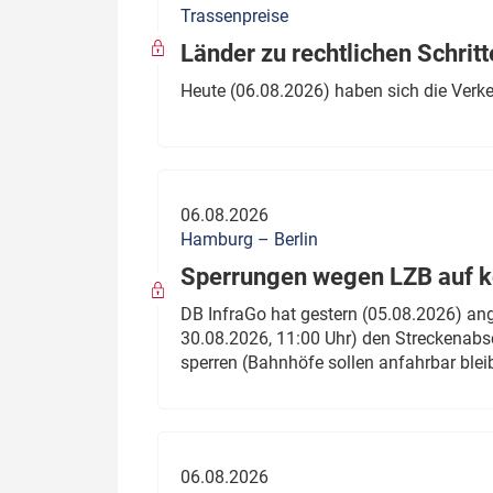
Trassenpreise
Politik
Fahrzeuge
Länder zu rechtlichen Schritt
Verbände: Wer spricht für
Infrastrukt
Heute (06.08.2026) haben sich die Verk
wen?
ÖPNV
Marktplatz: Wer macht was?
Start-Up-Check
06.08.2026
Thema des Monats
Hamburg – Berlin
Sperrungen wegen LZB auf ko
Dossier: Generalsanierung
DB InfraGo hat gestern (05.08.2026) an
Dossier: ETCS
30.08.2026, 11:00 Uhr) den Streckenabsc
sperren (Bahnhöfe sollen anfahrbar blei
Dossier:
Stellwerksbesetzung
06.08.2026