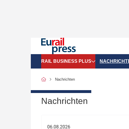
RAIL BUSINESS PLUS
NACHRICHT
Organigramme
Politik
Nachrichten
SGV-Marktdaten
Recht
SPNV-Marktdaten
Personen &
Nachrichten
Bilanzen
Unternehme
Recht
Betrieb & S
06.08.2026