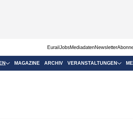
EurailJobs
Mediadaten
Newsletter
Abonn
EN
MAGAZINE
ARCHIV
VERANSTALTUNGEN
ME
Eurailpress-
Veranstaltungen
Rad-Schiene Tagung
 Positionen
IRSA 2025
n & Märkte
Branchentermine
ervices