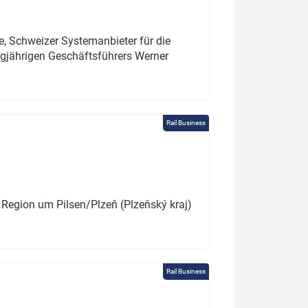
e, Schweizer Systemanbieter für die
angjährigen Geschäftsführers Werner
Rail Business
 Region um Pilsen/Plzeň (Plzeňský kraj)
Rail Business