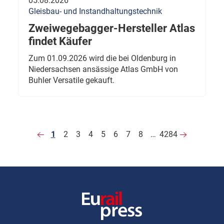
05.08.2026
Gleisbau- und Instandhaltungstechnik
Zweiwegebagger-Hersteller Atlas
findet Käufer
Zum 01.09.2026 wird die bei Oldenburg in
Niedersachsen ansässige Atlas GmbH von
Buhler Versatile gekauft.
1
2
3
4
5
6
7
8
…
4284