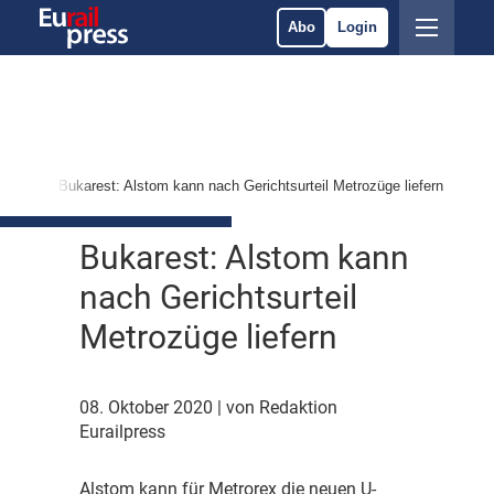
Abo
Login
nten
Bukarest: Alstom kann nach Gerichtsurteil Metrozüge liefern
Bukarest: Alstom kann
nach Gerichtsurteil
Metrozüge liefern
08. Oktober 2020
| von Redaktion
Eurailpress
A
lstom kann für Metrorex die neuen U-