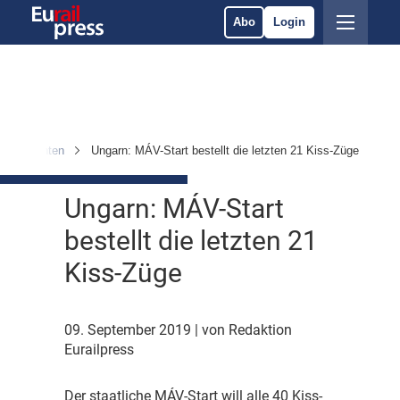
Abo
Login
Komponenten
Ungarn: MÁV-Start bestellt die letzten 21 Kiss-Züge
Ungarn: MÁV-Start
bestellt die letzten 21
Kiss-Züge
09. September 2019
| von Redaktion
Eurailpress
D
er staatliche MÁV-Start will alle 40 Kiss-