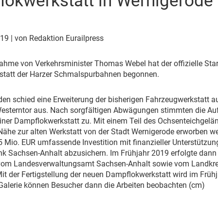
okwerkstatt in Wernigerode
Eurailpress Career Boost
 & Komponenten
ur & Ausrüstung
019
| von Redaktion Eurailpress
lnahme von Verkehrsminister Thomas Webel hat der offizielle Sta
tatt der Harzer Schmalspurbahnen begonnen.
den schied eine Erweiterung der bisherigen Fahrzeugwerkstatt
esterntor aus. Nach sorgfältigen Abwägungen stimmten die Au
ner Dampflokwerkstatt zu. Mit einem Teil des Ochsenteichgelän
Nähe zur alten Werkstatt von der Stadt Wernigerode erworben wer
 Mio. EUR umfassende Investition mit finanzieller Unterstützu
nk Sachsen-Anhalt abzusichern. Im Frühjahr 2019 erfolgte dann
vom Landesverwaltungsamt Sachsen-Anhalt sowie vom Landkrei
t der Fertigstellung der neuen Dampflokwerkstatt wird im Frühj
Galerie können Besucher dann die Arbeiten beobachten (cm)