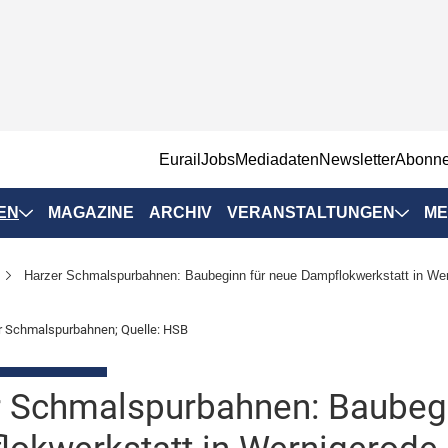
EurailJobs
Mediadaten
Newsletter
Abonn
EN
MAGAZINE
ARCHIV
VERANSTALTUNGEN
ME
Eurailpress-
Harzer Schmalspurbahnen: Baubeginn für neue Dampflokwerkstatt in We
Veranstaltungen
Rad-Schiene Tagung
er Schmalspurbahnen; Quelle: HSB
 Positionen
IRSA 2025
n & Märkte
 Schmalspurbahnen: Baubegi
Branchentermine
ervices