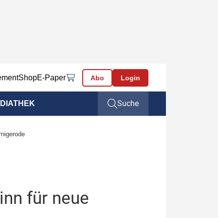
ement
Shop
E-Paper
Abo
Login
Suche
DIATHEK
rnigerode
nn für neue