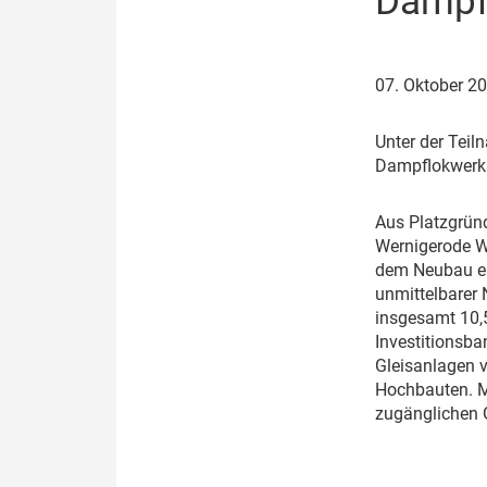
Dampfl
Politik
Fahrzeuge
Verbände: Wer spricht für
Infrastrukt
07. Oktober 2
wen?
ÖPNV
Marktplatz: Wer macht was?
U
nter der Tei
Dampflokwerks
Start-Up-Check
A
us Platzgrün
Thema des Monats
Wernigerode W
dem Neubau ei
Dossier: Generalsanierung
unmittelbarer 
insgesamt 10,5
Dossier: ETCS
Investitionsba
Gleisanlagen 
Dossier:
Hochbauten. Mi
Stellwerksbesetzung
zugänglichen 