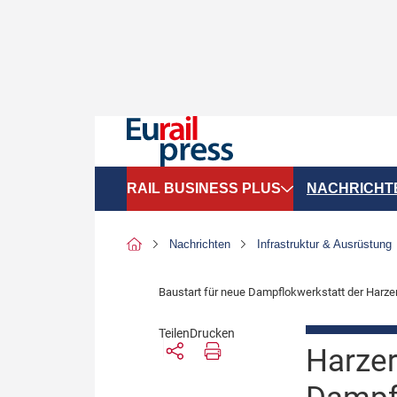
RAIL BUSINESS PLUS
NACHRICHT
Organigramme
Politik
Nachrichten
Infrastruktur & Ausrüstung
SGV-Marktdaten
Recht
Baustart für neue Dampflokwerkstatt der Harz
SPNV-Marktdaten
Personen &
Teilen
Drucken
Bilanzen
Unternehme
Harzer
Recht
Betrieb & S