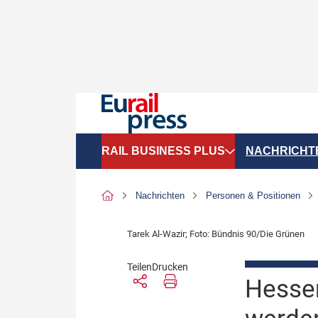
RAIL BUSINESS PLUS
NACHRICHT
Organigramme
Politik
Nachrichten
Personen & Positionen
SGV-Marktdaten
Recht
Tarek Al-Wazir; Foto: Bündnis 90/Die Grünen
SPNV-Marktdaten
Personen &
Teilen
Drucken
Bilanzen
Unternehme
Hessen
Recht
Betrieb & S