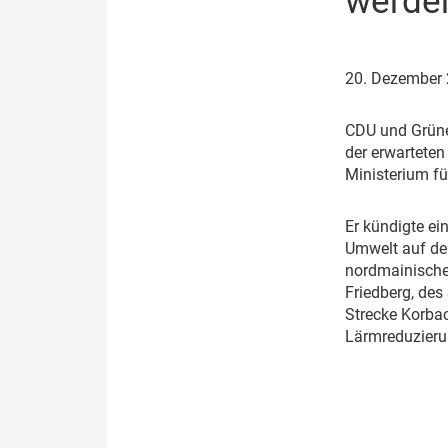
werde
Politik
Fahrzeuge
Verbände: Wer spricht für
Infrastrukt
20. Dezember
wen?
ÖPNV
Marktplatz: Wer macht was?
C
DU und Grüne
der erwarteten
Start-Up-Check
Ministerium fü
Thema des Monats
E
r kündigte e
Umwelt auf der
Dossier: Generalsanierung
nordmainischen
Friedberg, des
Dossier: ETCS
Strecke Korbac
Lärmreduzierun
Dossier:
Stellwerksbesetzung