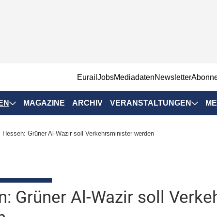
EurailJobs
Mediadaten
Newsletter
Abonn
EN
MAGAZINE
ARCHIV
VERANSTALTUNGEN
ME
Eurailpress-
Hessen: Grüner Al-Wazir soll Verkehrsminister werden
Veranstaltungen
Rad-Schiene Tagung
 Positionen
IRSA 2025
n & Märkte
: Grüner Al-Wazir soll Verke
Branchentermine
ervices