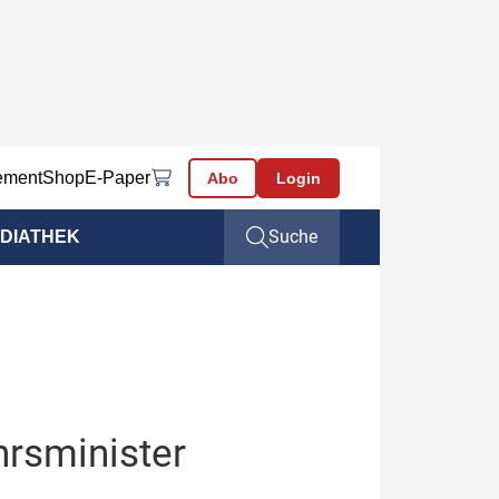
ement
Shop
E-Paper
Abo
Login
Suche
DIATHEK
hrsminister