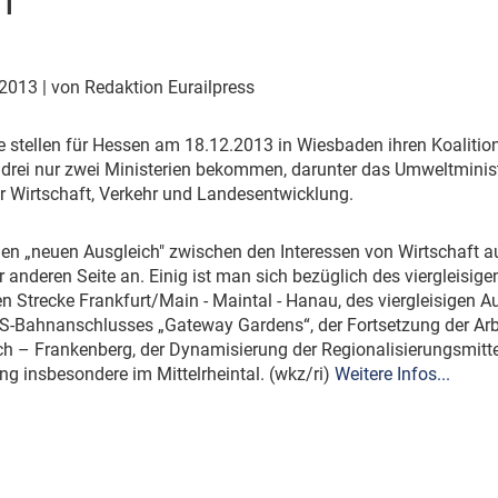
n
Eurailpress Career Boost
 & Komponenten
ur & Ausrüstung
 2013
| von Redaktion Eurailpress
 stellen für Hessen am 18.12.2013 in Wiesbaden ihren Koalition
 drei nur zwei Ministerien bekommen, darunter das Umweltminis
r Wirtschaft, Verkehr und Landesentwicklung.
inen „neuen Ausgleich" zwischen den Interessen von Wirtschaft 
 anderen Seite an. Einig ist man sich bezüglich des viergleisig
 Strecke Frankfurt/Main - Maintal - Hanau, des viergleisigen A
 S-Bahnanschlusses „Gateway Gardens“, der Fortsetzung der Arbe
h – Frankenberg, der Dynamisierung der Regionalisierungsmittel
g insbesondere im Mittelrheintal. (wkz/ri)
Weitere Infos...