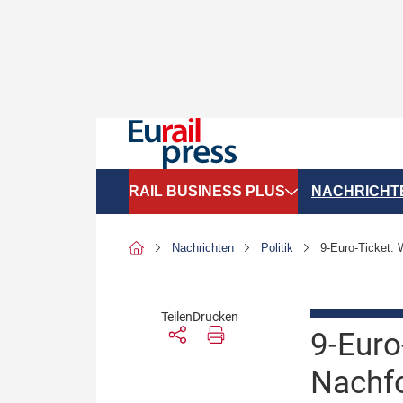
RAIL BUSINESS PLUS
NACHRICHT
Organigramme
Politik
Nachrichten
Politik
9-Euro-Ticket: W
SGV-Marktdaten
Recht
SPNV-Marktdaten
Personen &
Teilen
Drucken
9-Euro
Bilanzen
Unternehme
Nachfo
Recht
Betrieb & S