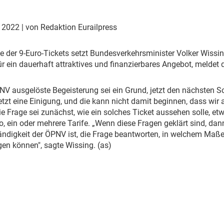
Eurailpress Career Boost
 & Komponenten
r 2022
| von Redaktion Eurailpress
ur & Ausrüstung
 der 9-Euro-Tickets setzt Bundesverkehrsminister Volker Wissin
r ein dauerhaft attraktives und finanzierbares Angebot, meldet 
PNV ausgelöste Begeisterung sei ein Grund, jetzt den nächsten Sc
etzt eine Einigung, und die kann nicht damit beginnen, dass wir a
Die Frage sei zunächst, wie ein solches Ticket aussehen solle, e
, ein oder mehrere Tarife. „Wenn diese Fragen geklärt sind, da
ändigkeit der ÖPNV ist, die Frage beantworten, in welchem Maße s
gen können", sagte Wissing. (as)