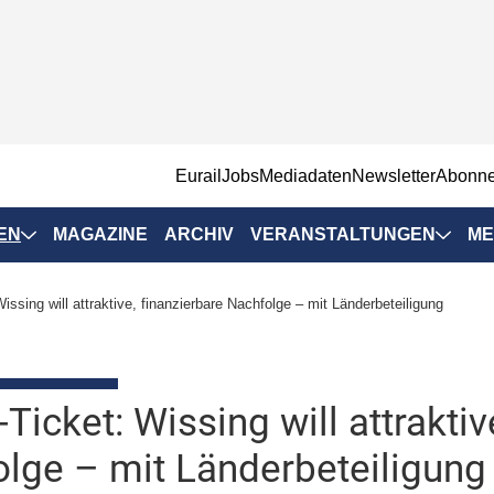
EurailJobs
Mediadaten
Newsletter
Abonn
EN
MAGAZINE
ARCHIV
VERANSTALTUNGEN
ME
Eurailpress-
issing will attraktive, finanzierbare Nachfolge – mit Länderbeteiligung
Veranstaltungen
Rad-Schiene Tagung
 Positionen
IRSA 2025
-Ticket: Wissing will attraktiv
n & Märkte
Branchentermine
lge – mit Länderbeteiligung
ervices