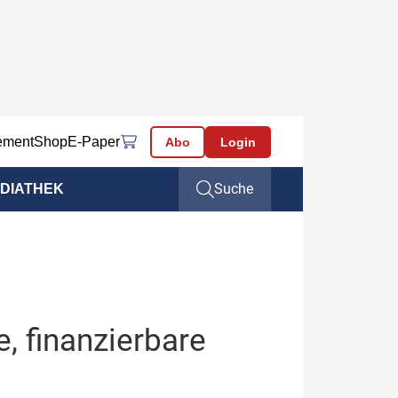
ement
Shop
E-Paper
Abo
Login
Suche
DIATHEK
e, finanzierbare