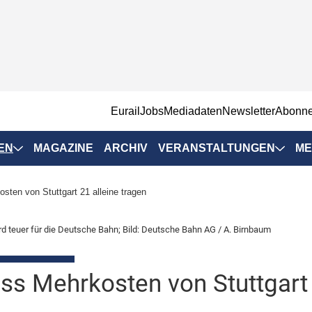
EurailJobs
Mediadaten
Newsletter
Abonn
EN
MAGAZINE
ARCHIV
VERANSTALTUNGEN
ME
Eurailpress-
ten von Stuttgart 21 alleine tragen
Veranstaltungen
Rad-Schiene Tagung
rd teuer für die Deutsche Bahn; Bild: Deutsche Bahn AG / A. Birnbaum
 Positionen
IRSA 2025
n & Märkte
s Mehrkosten von Stuttgart 
Branchentermine
ervices