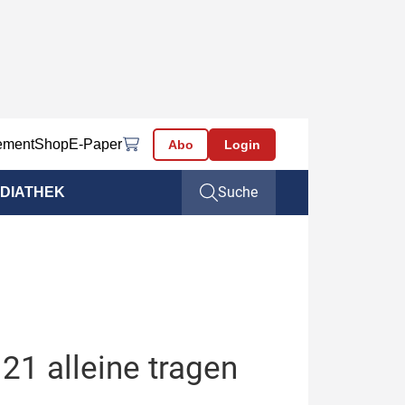
ement
Shop
E-Paper
Abo
Login
Suche
DIATHEK
21 alleine tragen