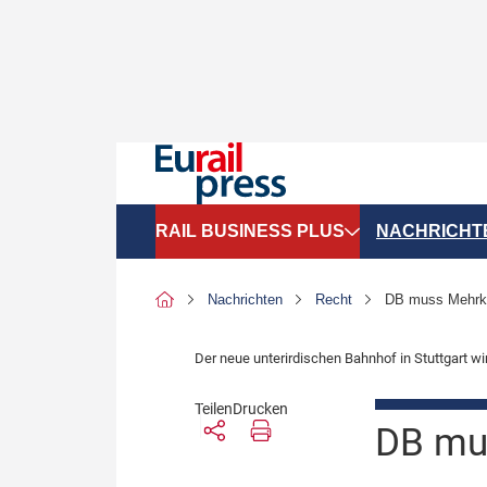
RAIL BUSINESS PLUS
NACHRICHT
Organigramme
Politik
Nachrichten
Recht
DB muss Mehrkos
SGV-Marktdaten
Recht
Der neue unterirdischen Bahnhof in Stuttgart wi
SPNV-Marktdaten
Personen &
Teilen
Drucken
Bilanzen
Unternehme
DB mus
Recht
Betrieb & S