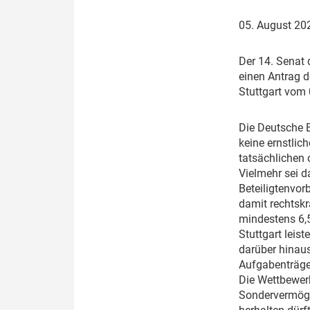
Politik
Fahrzeuge
05. August 2
Verbände: Wer spricht für
Infrastrukt
wen?
D
er 14. Senat
ÖPNV
einen Antrag 
Marktplatz: Wer macht was?
Stuttgart vom
Start-Up-Check
D
ie Deutsche 
keine ernstlic
Thema des Monats
tatsächlichen 
Vielmehr sei 
Dossier: Generalsanierung
Beteiligtenvor
damit rechtskr
Dossier: ETCS
mindestens 6,
Dossier:
Stuttgart leis
Stellwerksbesetzung
darüber hinaus
Aufgabenträger
Die Wettbewer
Sondervermögen