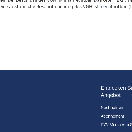
ten. Der Beschluss des VGH ist unanfechtbar. Das Urteil (Az.: 1
, eine ausführliche Bekanntmachung des VGH ist
hier
abrufbar. (
Entdecken Si
Angebot
Nachrichten
Abonnement
DVV Media Abo 