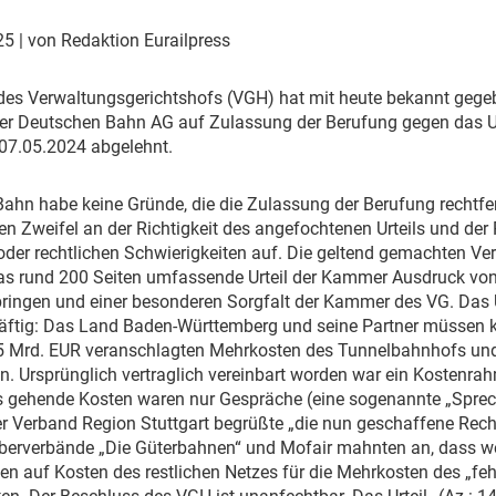
Eurailpress Career Boost
 & Komponenten
025
| von Redaktion Eurailpress
ur & Ausrüstung
 des Verwaltungsgerichtshofs (VGH) hat mit heute bekannt ge
der Deutschen Bahn AG auf Zulassung der Berufung gegen das Ur
 07.05.2024 abgelehnt.
Bahn habe keine Gründe, die die Zulassung der Berufung rechtfer
hen Zweifel an der Richtigkeit des angefochtenen Urteils und der
oder rechtlichen Schwierigkeiten auf. Die geltend gemachten Ver
das rund 200 Seiten umfassende Urteil der Kammer Ausdruck v
bringen und einer besonderen Sorgfalt der Kammer des VG. Das U
äftig: Das Land Baden-Württemberg und seine Partner müssen ke
5 Mrd. EUR veranschlagten Mehrkosten des Tunnelbahnhofs un
ten. Ursprünglich vertraglich vereinbart worden war ein Kostenra
 gehende Kosten waren nur Gespräche (eine sogenannte „Sprech
 Verband Region Stuttgart begrüßte „die nun geschaffene Recht
berverbände „Die Güterbahnen“ und Mofair mahnten an, dass w
 auf Kosten des restlichen Netzes für die Mehrkosten des „fehl