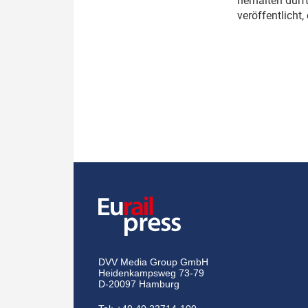
herhalten dürf
veröffentlicht
DVV Media Group GmbH
Heidenkampsweg 73-79
D-20097 Hamburg