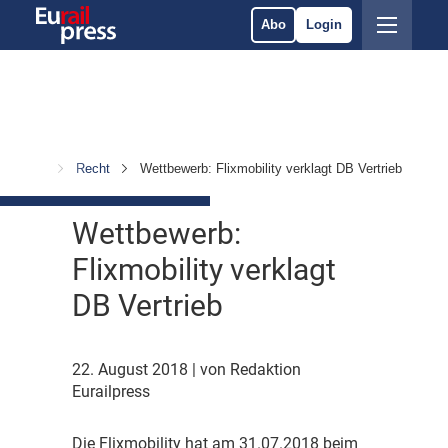
Abo
Login
hrichten
Recht
Wettbewerb: Flixmobility verklagt DB Vertrieb
Wettbewerb:
Flixmobility verklagt
DB Vertrieb
22. August 2018
| von Redaktion
Eurailpress
D
ie Flixmobility hat am 31.07.2018 beim