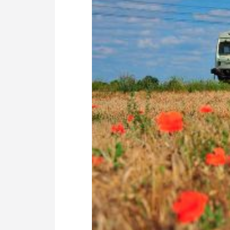
Politik
Fahrzeuge
Verbände: Wer spricht für
Infrastrukt
wen?
ÖPNV
Marktplatz: Wer macht was?
Start-Up-Check
Thema des Monats
Dossier: Generalsanierung
Dossier: ETCS
Dossier:
Stellwerksbesetzung