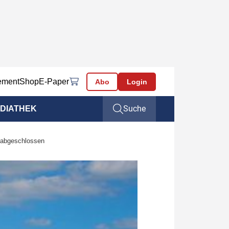
ement
Shop
E-Paper
Abo
Login
Suche
DIATHEK
 abgeschlossen