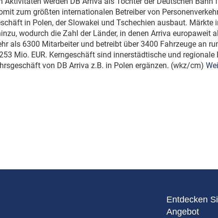
n Aktivitäten werden DB Arriva als Tochter der Deutschen Bahn 
 somit zum größten internationalen Betreiber von Personenverkeh
chäft in Polen, der Slowakei und Tschechien ausbaut. Märkte i
zu, wodurch die Zahl der Länder, in denen Arriva europaweit akt
hr als 6300 Mitarbeiter und betreibt über 3400 Fahrzeuge an r
253 Mio. EUR. Kerngeschäft sind innerstädtische und regionale
hrsgeschäft von DB Arriva z.B. in Polen ergänzen. (wkz/cm)
Wei
Entdecken Si
Angebot