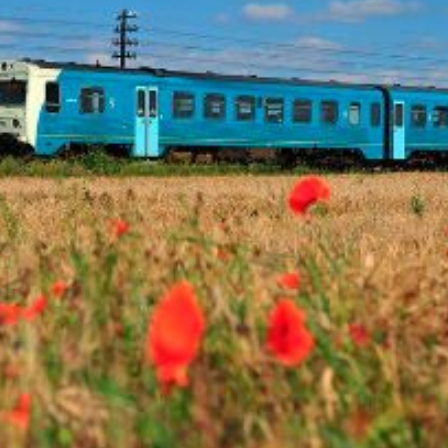
Eurailpress Career Boost
 & Komponenten
ur & Ausrüstung