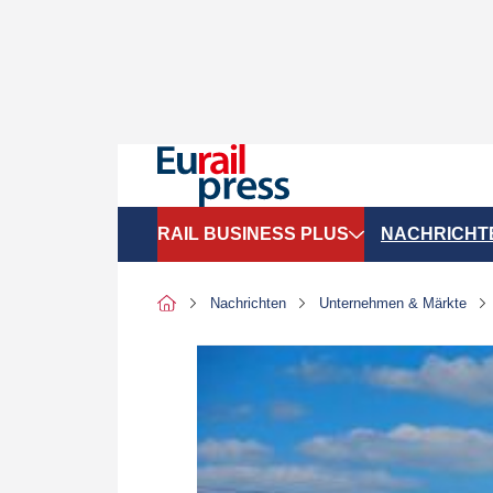
RAIL BUSINESS PLUS
NACHRICHT
Organigramme
Politik
Nachrichten
Unternehmen & Märkte
SGV-Marktdaten
Recht
SPNV-Marktdaten
Personen &
Bilanzen
Unternehme
Recht
Betrieb & S