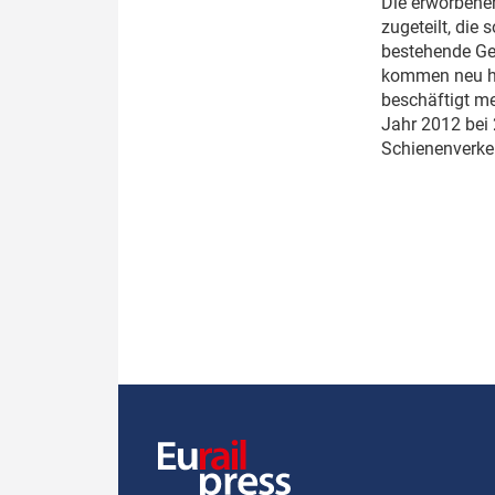
D
ie erworbene
zugeteilt, die
bestehende Ges
kommen neu hin
beschäftigt me
Jahr 2012 bei 
Schienenverke