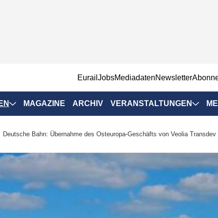
EurailJobs
Mediadaten
Newsletter
Abonn
EN
MAGAZINE
ARCHIV
VERANSTALTUNGEN
ME
Eurailpress-
Deutsche Bahn: Übernahme des Osteuropa-Geschäfts von Veolia Transdev
Veranstaltungen
Rad-Schiene Tagung
 Positionen
IRSA 2025
n & Märkte
Branchentermine
ervices