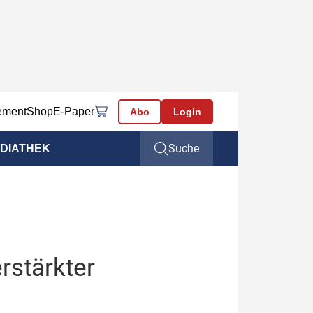
ement
Shop
E-Paper
Abo
Login
Suche
DIATHEK
rstärkter