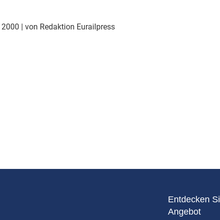
Eurailpress Career Boost
 & Komponenten
r 2000
| von Redaktion Eurailpress
ur & Ausrüstung
Entdecken Si
Angebot