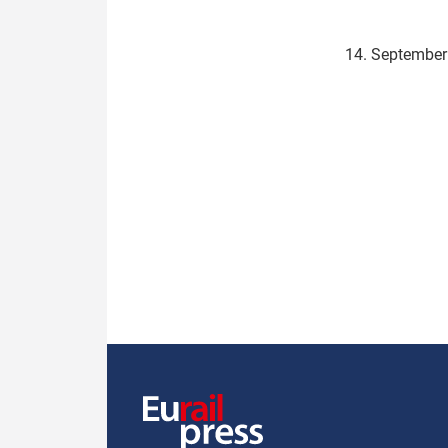
Politik
Fahrzeuge
14. Septembe
Verbände: Wer spricht für
Infrastrukt
wen?
ÖPNV
Marktplatz: Wer macht was?
Start-Up-Check
Thema des Monats
Dossier: Generalsanierung
Dossier: ETCS
Dossier:
Stellwerksbesetzung