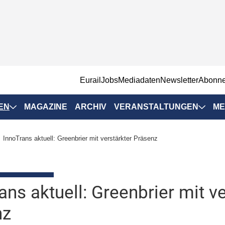
EurailJobs
Mediadaten
Newsletter
Abonn
EN
MAGAZINE
ARCHIV
VERANSTALTUNGEN
ME
Eurailpress-
InnoTrans aktuell: Greenbrier mit verstärkter Präsenz
Veranstaltungen
Rad-Schiene Tagung
 Positionen
IRSA 2025
ans aktuell: Greenbrier mit ve
n & Märkte
Branchentermine
nz
ervices