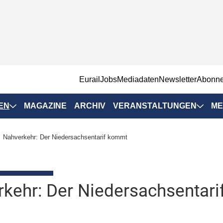
EurailJobs
Mediadaten
Newsletter
Abonn
EN
MAGAZINE
ARCHIV
VERANSTALTUNGEN
ME
Eurailpress-
Nahverkehr: Der Niedersachsentarif kommt
Veranstaltungen
Rad-Schiene Tagung
 Positionen
IRSA 2025
kehr: Der Niedersachsentar
n & Märkte
Branchentermine
ervices