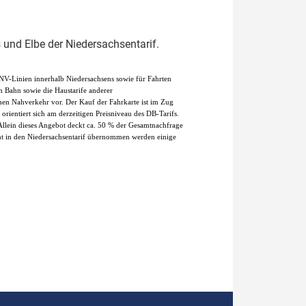
und Elbe der Niedersachsentarif.
NV-Linien innerhalb Niedersachsens sowie für Fahrten
n Bahn sowie die Haustarife anderer
hen Nahverkehr vor. Der Kauf der Fahrkarte ist im Zug
rientiert sich am derzeitigen Preisniveau des DB-Tarifs.
Allein dieses Angebot deckt ca. 50 % der Gesamtnachfrage
ht in den Niedersachsentarif übernommen werden einige