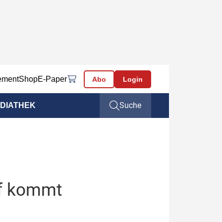
ement
Shop
E-Paper
Abo
Login
Suche
DIATHEK
if kommt