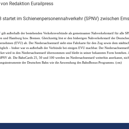
Eurailpress Career Boost
| von Redaktion Eurailpress
 & Komponenten
ur & Ausrüstung
 startet im Schienenpersonennahverkehr (SPNV) zwischen Ems 
f
gilt außerhalb der bestehenden Verkehrsverbünde als gemeinsamer Nahverkehrstarif für alle SP
n und Hamburg bzw. Bremen. Gleichzeitig löst er den bisherigen Nahverkehrstarif der Deutsche
rnehmen (EVU) ab. Der Niedersachsentarif sieht eine Fahrkarte für den Zug sowie dem städtisc
öglich – bisher war es außerhalb der Verbünde bei einigen EVU machbar. Der Niedersachsentarif o
ket wird in den Niedersachsentarif übernommen und bleibt in seiner bekannten Form bestehen. 
SPNV ab. Die BahnCards 25, 50 und 100 werden im Niedersachsentarif weiterhin anerkannt, nic
dungsinstrumente der Deutschen Bahn wie die Anwendung des BahnBonus-Programms. (cm)