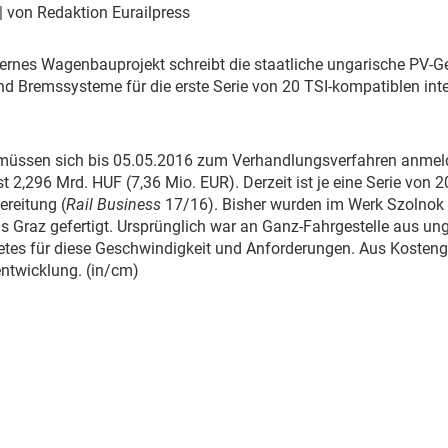
Eurailpress Career Boost
| von Redaktion Eurailpress
 & Komponenten
ur & Ausrüstung
ternes Wagenbauprojekt schreibt die staatliche ungarische PV-G
nd Bremssysteme für die erste Serie von 20 TSI-kompatiblen in
müssen sich bis 05.05.2016 zum Verhandlungsverfahren anmeld
t 2,296 Mrd. HUF (7,36 Mio. EUR). Derzeit ist je eine Serie von 
reitung (
Rail Business
17/16). Bisher wurden im Werk Szolnok
 Graz gefertigt. Ursprünglich war an Ganz-Fahrgestelle aus ung
netes für diese Geschwindigkeit und Anforderungen. Aus Koste
ntwicklung. (in/cm)