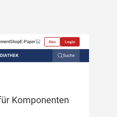
ement
Shop
E-Paper
Abo
Login
Suche
DIATHEK
 für Komponenten