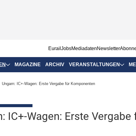
EurailJobs
Mediadaten
Newsletter
Abonn
EN
MAGAZINE
ARCHIV
VERANSTALTUNGEN
ME
Eurailpress-
Ungarn: IC+-Wagen: Erste Vergabe für Komponenten
Veranstaltungen
Rad-Schiene Tagung
 Positionen
IRSA 2025
: IC+-Wagen: Erste Vergabe
n & Märkte
Branchentermine
ervices