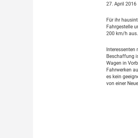
27. April 2016
Politik
Fahrzeuge
Verbände: Wer spricht für
Infrastrukt
F
ür ihr hausin
wen?
Fahrgestelle u
ÖPNV
200 km/h aus.
Marktplatz: Wer macht was?
I
nteressenten 
Start-Up-Check
Beschaffung is
Wagen in Vorbe
Thema des Monats
Fahrwerken aus
es kein geeig
Dossier: Generalsanierung
von einer Neue
Dossier: ETCS
Dossier:
Stellwerksbesetzung