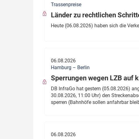
Trassenpreise
Politik
Fahrzeuge
Länder zu rechtlichen Schritt
Verbände: Wer spricht für
Infrastrukt
Heute (06.08.2026) haben sich die Verk
wen?
ÖPNV
Marktplatz: Wer macht was?
Start-Up-Check
06.08.2026
Thema des Monats
Hamburg – Berlin
Sperrungen wegen LZB auf ko
Dossier: Generalsanierung
DB InfraGo hat gestern (05.08.2026) an
Dossier: ETCS
30.08.2026, 11:00 Uhr) den Streckenabsc
sperren (Bahnhöfe sollen anfahrbar blei
Dossier:
Stellwerksbesetzung
06.08.2026