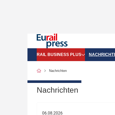
RAIL BUSINESS PLUS
NACHRICHT
Organigramme
Politik
Nachrichten
SGV-Marktdaten
Recht
SPNV-Marktdaten
Personen &
Nachrichten
Bilanzen
Unternehme
Recht
Betrieb & S
06.08.2026