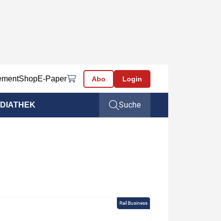
ement
Shop
E-Paper
Abo
Login
Suche
DIATHEK
Rail Business