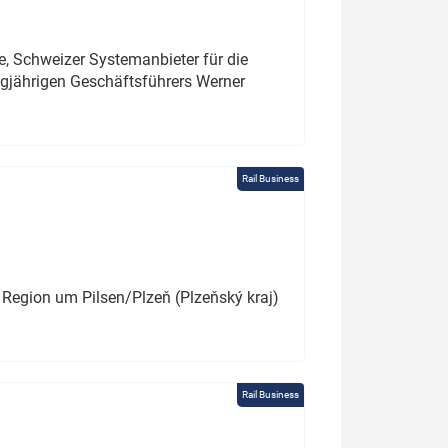
e, Schweizer Systemanbieter für die
angjährigen Geschäftsführers Werner
Rail Business
 Region um Pilsen/Plzeň (Plzeňský kraj)
Rail Business