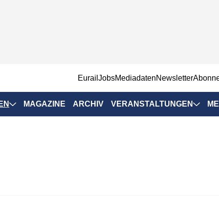
EurailJobs
Mediadaten
Newsletter
Abonn
EN
MAGAZINE
ARCHIV
VERANSTALTUNGEN
ME
Eurailpress-
Veranstaltungen
Rad-Schiene Tagung
 Positionen
IRSA 2025
n & Märkte
Branchentermine
ervices