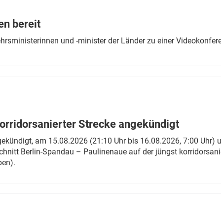
Eurailpress Career Boost
 & Komponenten
en bereit
ur & Ausrüstung
ehrsministerinnen und -minister der Länder zu einer Videokonf
rridorsanierter Strecke angekündigt
gekündigt, am 15.08.2026 (21:10 Uhr bis 16.08.2026, 7:00 Uhr) 
hnitt Berlin-Spandau – Paulinenaue auf der jüngst korridorsan
ben).