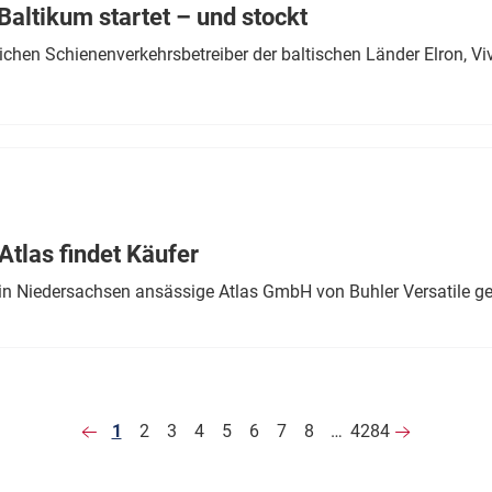
altikum startet – und stockt
chen Schienenverkehrsbetreiber der baltischen Länder Elron, V
tlas findet Käufer
in Niedersachsen ansässige Atlas GmbH von Buhler Versatile ge
1
2
3
4
5
6
7
8
…
4284