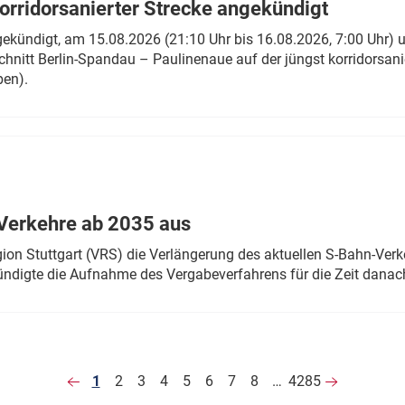
rridorsanierter Strecke angekündigt
gekündigt, am 15.08.2026 (21:10 Uhr bis 16.08.2026, 7:00 Uhr) 
hnitt Berlin-Spandau – Paulinenaue auf der jüngst korridorsan
ben).
Verkehre ab 2035 aus
n Stuttgart (VRS) die Verlängerung des aktuellen S-Bahn-Verk
ndigte die Aufnahme des Vergabeverfahrens für die Zeit danac
1
2
3
4
5
6
7
8
…
4285