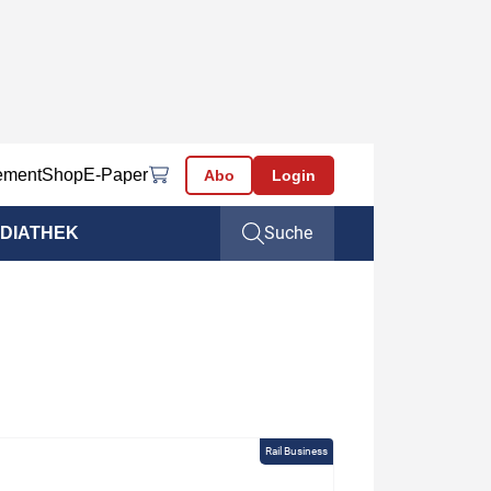
ement
Shop
E-Paper
Abo
Login
Suche
DIATHEK
Rail Business