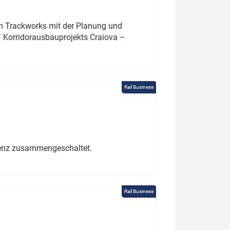
um Trackworks mit der Planung und
 Korridorausbauprojekts Craiova –
Rail Business
erenz zusammengeschaltet.
Rail Business