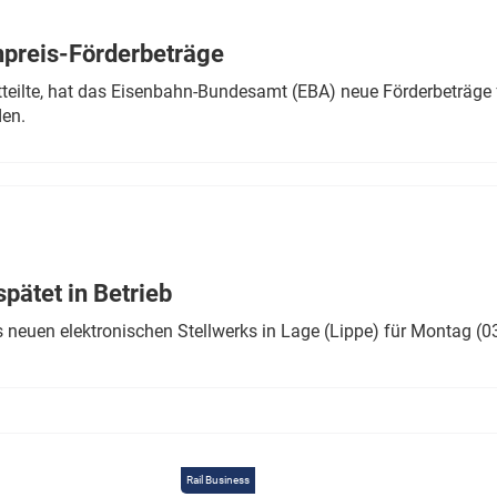
Eurailpress Career Boost
 & Komponenten
preis-Förderbeträge
ur & Ausrüstung
teilte, hat das Eisenbahn-Bundesamt (EBA) neue Förderbeträge 
den.
ätet in Betrieb
 neuen elektronischen Stellwerks in Lage (Lippe) für Montag (0
Rail Business