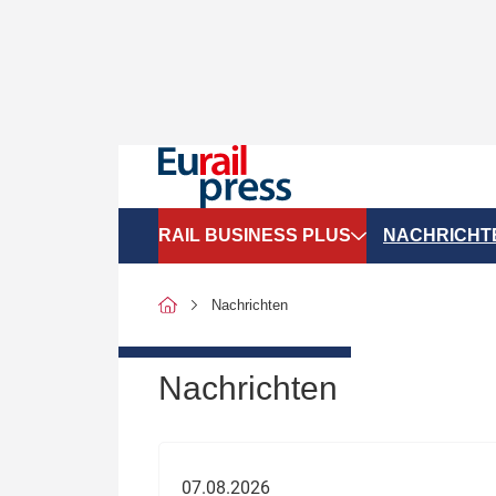
RAIL BUSINESS PLUS
NACHRICHT
Organigramme
Politik
Nachrichten
SGV-Marktdaten
Recht
SPNV-Marktdaten
Personen &
Nachrichten
Bilanzen
Unternehme
Recht
Betrieb & S
07.08.2026