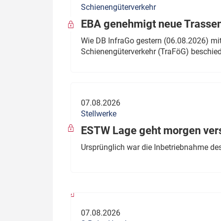
Schienengüterverkehr
Politik
Fahrzeuge
EBA genehmigt neue Trassen
Verbände: Wer spricht für
Infrastrukt
Wie DB InfraGo gestern (06.08.2026) mit
wen?
Schienengüterverkehr (TraFöG) beschie
ÖPNV
Marktplatz: Wer macht was?
Start-Up-Check
07.08.2026
Thema des Monats
Stellwerke
Dossier: Generalsanierung
ESTW Lage geht morgen versp
Dossier: ETCS
Ursprünglich war die Inbetriebnahme des
Dossier:
Stellwerksbesetzung
07.08.2026