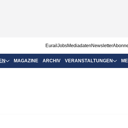
EurailJobs
Mediadaten
Newsletter
Abonn
EN
MAGAZINE
ARCHIV
VERANSTALTUNGEN
ME
Eurailpress-
Veranstaltungen
Rad-Schiene Tagung
 Positionen
IRSA 2025
n & Märkte
Branchentermine
ervices