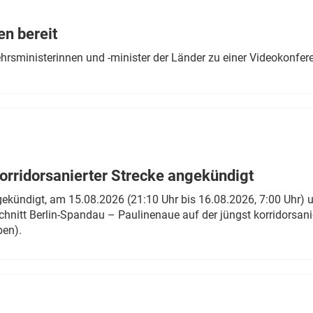
Eurailpress Career Boost
 & Komponenten
en bereit
ur & Ausrüstung
ehrsministerinnen und -minister der Länder zu einer Videokonf
rridorsanierter Strecke angekündigt
gekündigt, am 15.08.2026 (21:10 Uhr bis 16.08.2026, 7:00 Uhr) 
hnitt Berlin-Spandau – Paulinenaue auf der jüngst korridorsan
ben).