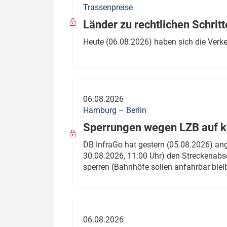
Trassenpreise
Politik
Fahrzeuge
Länder zu rechtlichen Schritt
Verbände: Wer spricht für
Infrastrukt
Heute (06.08.2026) haben sich die Verk
wen?
ÖPNV
Marktplatz: Wer macht was?
Start-Up-Check
06.08.2026
Thema des Monats
Hamburg – Berlin
Sperrungen wegen LZB auf ko
Dossier: Generalsanierung
DB InfraGo hat gestern (05.08.2026) an
Dossier: ETCS
30.08.2026, 11:00 Uhr) den Streckenabsc
sperren (Bahnhöfe sollen anfahrbar blei
Dossier:
Stellwerksbesetzung
06.08.2026