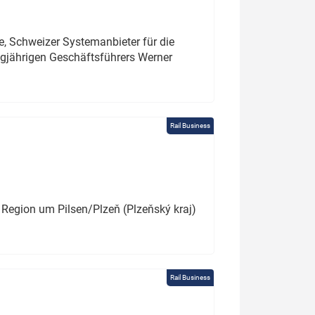
e, Schweizer Systemanbieter für die
angjährigen Geschäftsführers Werner
Rail Business
 Region um Pilsen/Plzeň (Plzeňský kraj)
Rail Business