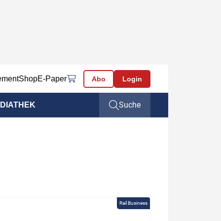
ement
Shop
E-Paper
Abo
Login
Suche
DIATHEK
Rail Business