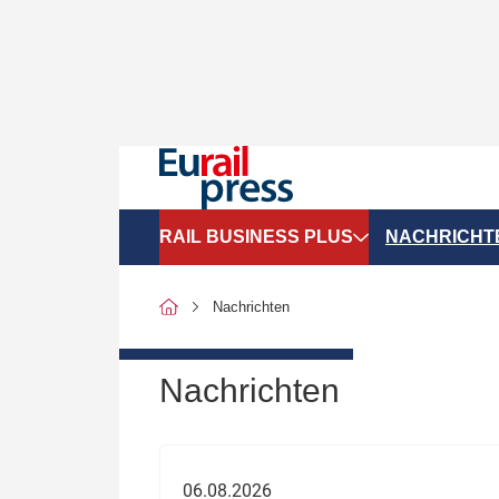
RAIL BUSINESS PLUS
NACHRICHT
Organigramme
Politik
Nachrichten
SGV-Marktdaten
Recht
SPNV-Marktdaten
Personen &
Nachrichten
Bilanzen
Unternehme
Recht
Betrieb & S
06.08.2026