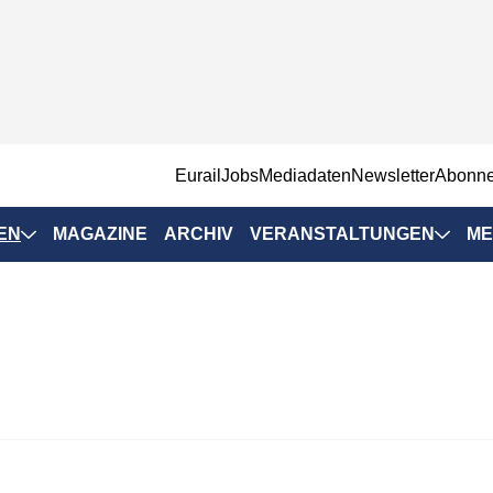
EurailJobs
Mediadaten
Newsletter
Abonn
EN
MAGAZINE
ARCHIV
VERANSTALTUNGEN
ME
Eurailpress-
Veranstaltungen
Rad-Schiene Tagung
 Positionen
IRSA 2025
n & Märkte
Branchentermine
ervices