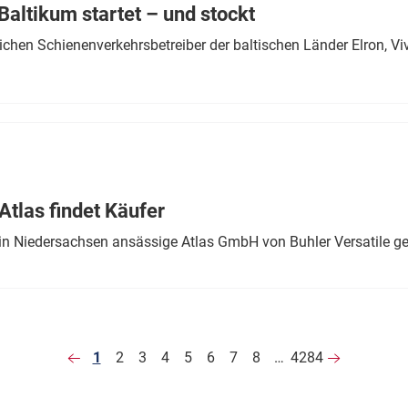
altikum startet – und stockt
chen Schienenverkehrsbetreiber der baltischen Länder Elron, V
tlas findet Käufer
in Niedersachsen ansässige Atlas GmbH von Buhler Versatile ge
1
2
3
4
5
6
7
8
…
4284