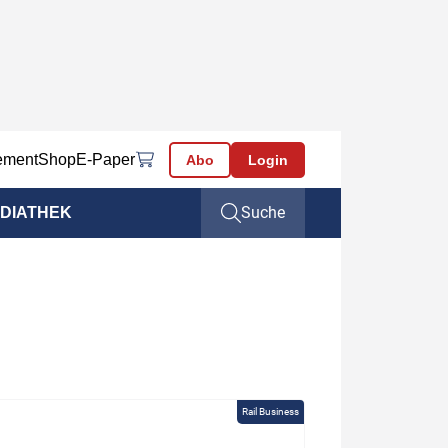
ement
Shop
E-Paper
Abo
Login
Suche
DIATHEK
Rail Business