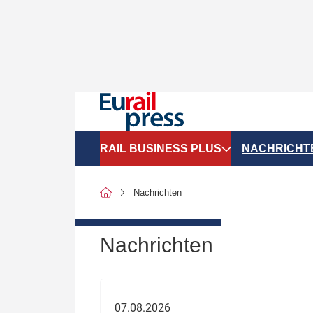
RAIL BUSINESS PLUS
NACHRICHT
Organigramme
Politik
Nachrichten
SGV-Marktdaten
Recht
SPNV-Marktdaten
Personen &
Nachrichten
Bilanzen
Unternehme
Recht
Betrieb & S
07.08.2026