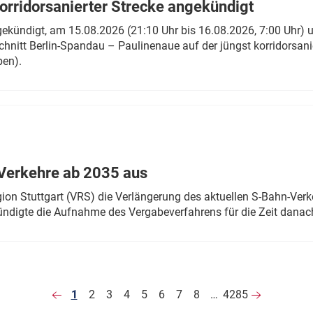
rridorsanierter Strecke angekündigt
gekündigt, am 15.08.2026 (21:10 Uhr bis 16.08.2026, 7:00 Uhr) 
hnitt Berlin-Spandau – Paulinenaue auf der jüngst korridorsan
ben).
Verkehre ab 2035 aus
n Stuttgart (VRS) die Verlängerung des aktuellen S-Bahn-Verk
ndigte die Aufnahme des Vergabeverfahrens für die Zeit danac
1
2
3
4
5
6
7
8
…
4285