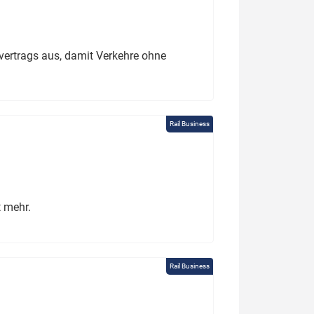
ertrags aus, damit Verkehre ohne
Rail Business
t mehr.
Rail Business