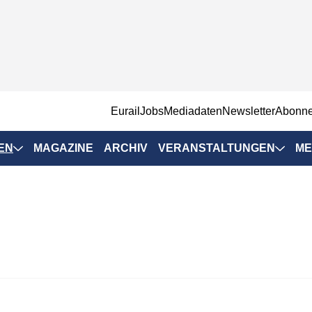
EurailJobs
Mediadaten
Newsletter
Abonn
EN
MAGAZINE
ARCHIV
VERANSTALTUNGEN
ME
Eurailpress-
Veranstaltungen
Rad-Schiene Tagung
 Positionen
IRSA 2025
n & Märkte
Branchentermine
ervices