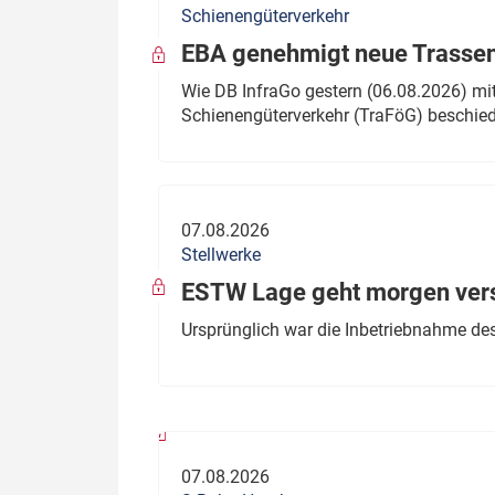
Schienengüterverkehr
Politik
Fahrzeuge
EBA genehmigt neue Trassen
Verbände: Wer spricht für
Infrastrukt
Wie DB InfraGo gestern (06.08.2026) mit
wen?
Schienengüterverkehr (TraFöG) beschie
ÖPNV
Marktplatz: Wer macht was?
Start-Up-Check
07.08.2026
Thema des Monats
Stellwerke
Dossier: Generalsanierung
ESTW Lage geht morgen versp
Dossier: ETCS
Ursprünglich war die Inbetriebnahme des
Dossier:
Stellwerksbesetzung
07.08.2026