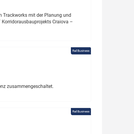
um Trackworks mit der Planung und
 Korridorausbauprojekts Craiova –
Rail Business
erenz zusammengeschaltet.
Rail Business