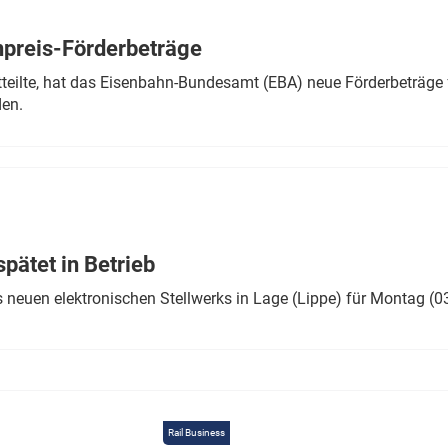
Eurailpress Career Boost
 & Komponenten
preis-Förderbeträge
ur & Ausrüstung
teilte, hat das Eisenbahn-Bundesamt (EBA) neue Förderbeträge 
den.
ätet in Betrieb
 neuen elektronischen Stellwerks in Lage (Lippe) für Montag (0
Rail Business