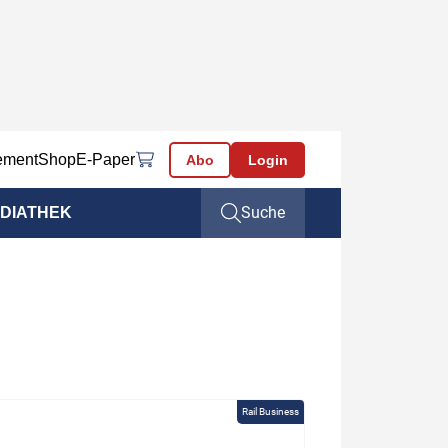
ement
Shop
E-Paper
Abo
Login
Suche
DIATHEK
Rail Business