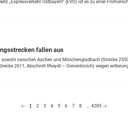
Netz „Expressverkehr Ostbayern“ (EVO) ist es zu einer Fristver
ngsstrecken fallen aus
 es sowohl zwischen Aachen und Mönchengladbach (Strecke 2550,
recke 2611, Abschnitt Rheydt – Grevenbroich) wegen witterun
1
2
3
4
5
6
7
8
…
4283