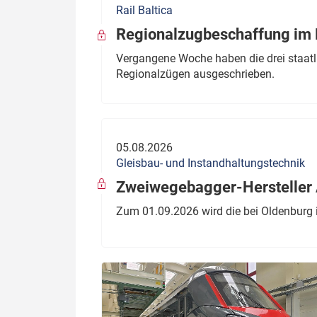
Rail Baltica
Politik
Fahrzeuge
Regionalzugbeschaffung im B
Verbände: Wer spricht für
Infrastrukt
Vergangene Woche haben die drei staatli
wen?
Regionalzügen ausgeschrieben.
ÖPNV
Marktplatz: Wer macht was?
Start-Up-Check
05.08.2026
Thema des Monats
Gleisbau- und Instandhaltungstechnik
Dossier: Generalsanierung
Zweiwegebagger-Hersteller A
Dossier: ETCS
Zum 01.09.2026 wird die bei Oldenburg 
Dossier:
Stellwerksbesetzung