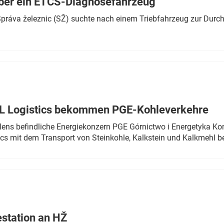
ber ein ETCS-Diagnosefahrzeug
r Správa železnic (SŽ) suchte nach einem Triebfahrzeug zur Dur
TL Logistics bekommen PGE-Kohleverkehre
olens befindliche Energiekonzern PGE Górnictwo i Energetyka K
cs mit dem Transport von Steinkohle, Kalkstein und Kalkmehl be
estation an HŽ