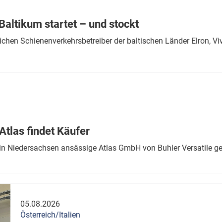
Eurailpress Career Boost
 & Komponenten
altikum startet – und stockt
ur & Ausrüstung
chen Schienenverkehrsbetreiber der baltischen Länder Elron, V
tlas findet Käufer
in Niedersachsen ansässige Atlas GmbH von Buhler Versatile ge
05.08.2026
Österreich/Italien