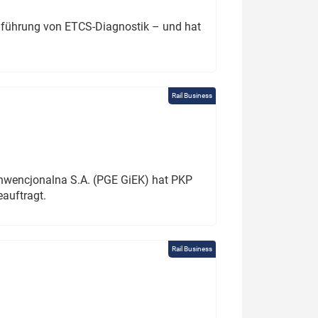
chführung von ETCS-Diagnostik – und hat
Rail Business
onwencjonalna S.A. (PGE GiEK) hat PKP
auftragt.
Rail Business