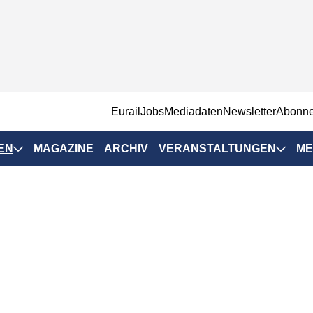
EurailJobs
Mediadaten
Newsletter
Abonn
EN
MAGAZINE
ARCHIV
VERANSTALTUNGEN
ME
Eurailpress-
Veranstaltungen
Rad-Schiene Tagung
 Positionen
IRSA 2025
n & Märkte
Branchentermine
ervices