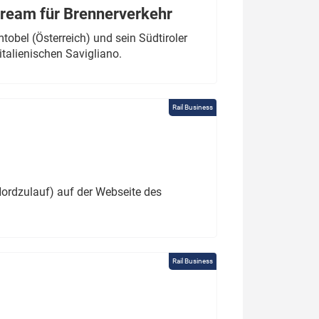
tream für Brennerverkehr
obel (Österreich) und sein Südtiroler
italienischen Savigliano.
Rail Business
ordzulauf) auf der Webseite des
Rail Business