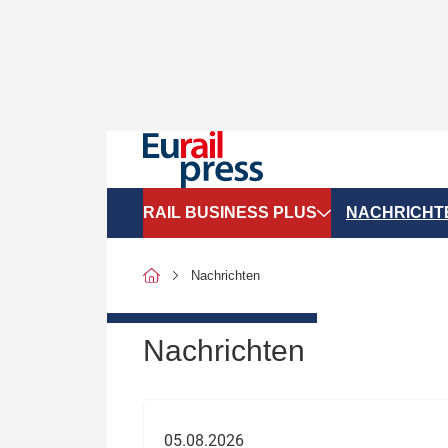
RAIL BUSINESS PLUS
NACHRICHT
Organigramme
Politik
Nachrichten
SGV-Marktdaten
Recht
SPNV-Marktdaten
Personen &
Nachrichten
Bilanzen
Unternehme
Recht
Betrieb & S
05.08.2026